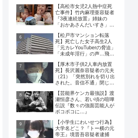
８）理解の声も【神奈川
【高松市女児2人熱中症死
県】
亡事件】竹内麻理亜容疑者
『3夜連続放置』姉妹の
「おかあさんだいすき」折
り紙メッセージに対する世
【松戸市マンション転落
論
死】死亡した女子高生2人
「元カレYouTuberの脅迫」
「未成年淫行」の声…飛び
降り自殺ライブ配信
【厚木市子供2人車内放置
死】長沢麗奈容疑者の元夫
（21）「突然別れを切り出
された。音信不通」閉じ込
めは2時間40分と判明
【芸能界ケンカ最強説】渡
瀬恒彦さん、若い頃の喧嘩
伝説『数々の強面芸能人が
ボコボコに…』
【小学生にわいせつ行為】
大学名どこ？『トー横の元
帝王』境晋吾容疑者逮捕