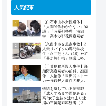
人気記事
【白石市山林女性遺体】
「人間関係わからない」物
議→「時系列整理」海部
学・高木沙耶花両容疑者、
死亡の田中早苗さん…複雑
【久留米市交差点事故】2
な事件
人乗りバイクの専門学校
生・永井翔さん（18）死亡
「暴走族仕様」物議…軽自
動車と衝突
【千葉刑務所殺人事件】那
須野亮容疑者の前科、顔画
像、人物像「世田谷ストー
カー強姦殺人事件の犯人」
被害者の藤江彰受刑者と
物議を醸している誘拐犯
は？
「成人するまで面倒みる」
高2女子生徒を連れ去り逮
捕の三留陽司容疑者（３