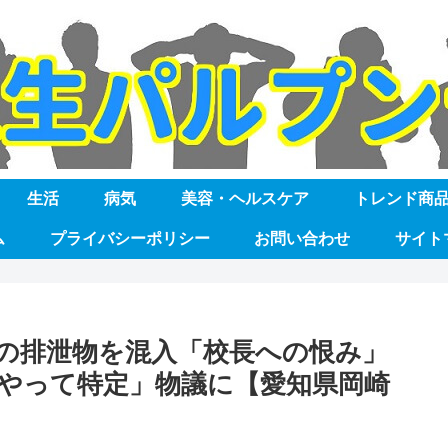
生活
病気
美容・ヘルスケア
トレンド商
ム
プライバシーポリシー
お問い合わせ
サイト
間の排泄物を混入「校長への恨み」
やって特定」物議に【愛知県岡崎