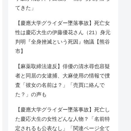
てきた」
【慶應大学グライダー墜落事故】死亡女
性は慶応大生の伊藤優花さん（21）身元
判明『全身挫滅という死因』物議【熊谷
市】
【麻薬取締法違反】俳優の清水尋也容疑
者と同居の女逮捕、大麻使用の情報で捜
査「彼女の名前は？」「売買に絡んで
た？」の声も
【慶應大学グライダー墜落事故】死亡し
た慶応大生の女性どんな人物？「名前特
定されるも公表なし」「関連ページ全て