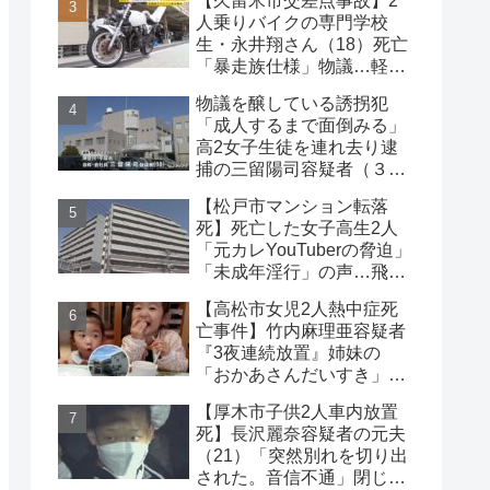
【久留米市交差点事故】2
な事件
人乗りバイクの専門学校
生・永井翔さん（18）死亡
「暴走族仕様」物議…軽自
動車と衝突
物議を醸している誘拐犯
「成人するまで面倒みる」
高2女子生徒を連れ去り逮
捕の三留陽司容疑者（３
８）理解の声も【神奈川
【松戸市マンション転落
県】
死】死亡した女子高生2人
「元カレYouTuberの脅迫」
「未成年淫行」の声…飛び
降り自殺ライブ配信
【高松市女児2人熱中症死
亡事件】竹内麻理亜容疑者
『3夜連続放置』姉妹の
「おかあさんだいすき」折
り紙メッセージに対する世
【厚木市子供2人車内放置
論
死】長沢麗奈容疑者の元夫
（21）「突然別れを切り出
された。音信不通」閉じ込