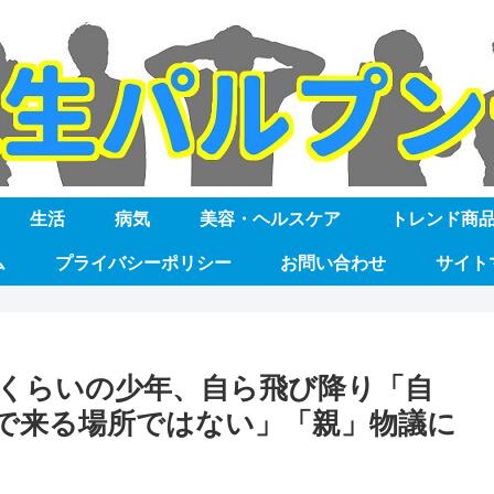
生活
病気
美容・ヘルスケア
トレンド商
ム
プライバシーポリシー
お問い合わせ
サイト
歳くらいの少年、自ら飛び降り「自
で来る場所ではない」「親」物議に