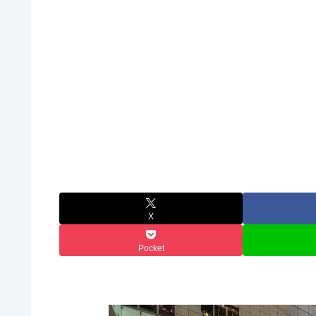
X
Pocket