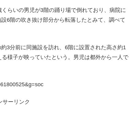
歳くらいの男児が3階の踊り場で倒れており、病院に
施設6階の吹き抜け部分から転落したとみて、調べて
約3分前に同施設を訪れ、6階に設置された高さ約1
える様子が映っていたという。男児は都外から一人で
2061800525&g=soc
ンサーリンク