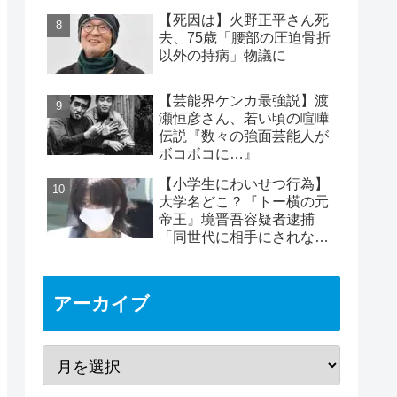
めは2時間40分と判明
【死因は】火野正平さん死
去、75歳「腰部の圧迫骨折
以外の持病」物議に
【芸能界ケンカ最強説】渡
瀬恒彦さん、若い頃の喧嘩
伝説『数々の強面芸能人が
ボコボコに…』
【小学生にわいせつ行為】
大学名どこ？『トー横の元
帝王』境晋吾容疑者逮捕
「同世代に相手にされない
ヤバイ奴」11歳女児被害
アーカイブ