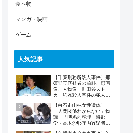
食べ物
マンガ・映画
ゲーム
人気記事
【千葉刑務所殺人事件】那
須野亮容疑者の前科、顔画
像、人物像「世田谷ストー
カー強姦殺人事件の犯人」
被害者の藤江彰受刑者と
【白石市山林女性遺体】
は？
「人間関係わからない」物
議→「時系列整理」海部
学・高木沙耶花両容疑者、
死亡の田中早苗さん…複雑