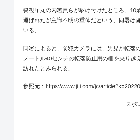
警視庁丸の内署員らが駆け付けたところ、10
運ばれたが意識不明の重体だという。同署は
いる。
同署によると、防犯カメラには、男児が転落の
メートル40センチの転落防止用の柵を乗り越
訪れたとみられる。
参照元：https://www.jiji.com/jc/article?k=202
スポ