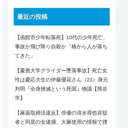
最近の投稿
【函館市少年転落死】10代の少年死亡、
事故か飛び降り自殺か「橋から人が落ち
てきた」
【慶應大学グライダー墜落事故】死亡女
性は慶応大生の伊藤優花さん（21）身元
判明『全身挫滅という死因』物議【熊谷
市】
【麻薬取締法違反】俳優の清水尋也容疑
者と同居の女逮捕、大麻使用の情報で捜