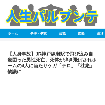
ホーム
事件・事故
芸能
国際
生活
【人身事故】JR神戸線灘駅で飛び込み自
殺図った男性死亡、死体が弾き飛ばされホ
ームの4人に当たりケガ「テロ」「壮絶」
物議に