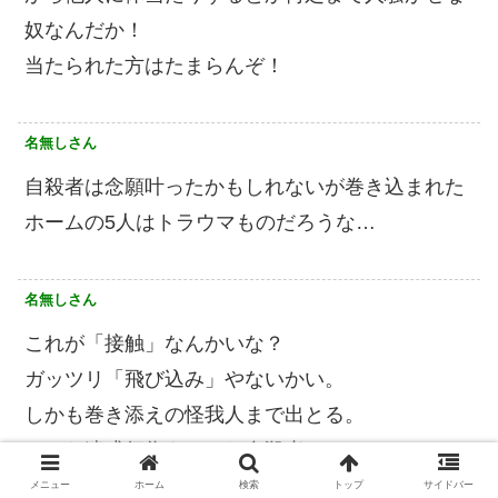
奴なんだか！
当たられた方はたまらんぞ！
名無しさん
自殺者は念願叶ったかもしれないが巻き込まれた
ホームの5人はトラウマものだろうな…
名無しさん
これが「接触」なんかいな？
ガッツリ「飛び込み」やないかい。
しかも巻き添えの怪我人まで出とる。
そんな迷惑行為をかけた自殺者に
よもや同情するアホゥはおるまいな？
メニュー
ホーム
検索
トップ
サイドバー