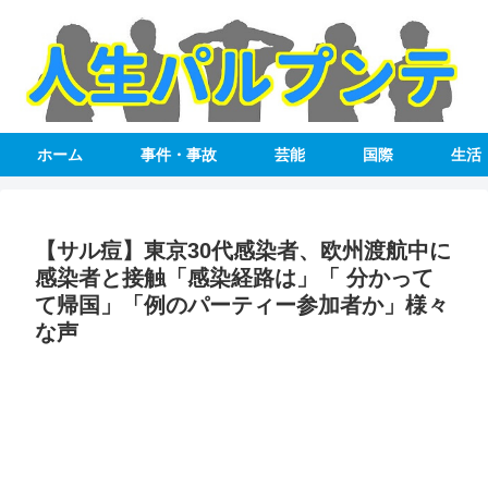
ホーム
事件・事故
芸能
国際
生活
【サル痘】東京30代感染者、欧州渡航中に
感染者と接触「感染経路は」「 分かって
て帰国」「例のパーティー参加者か」様々
な声