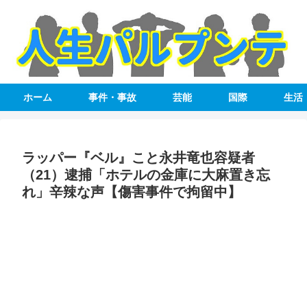
ホーム
事件・事故
芸能
国際
生活
ラッパー『ベル』こと永井竜也容疑者
（21）逮捕「ホテルの金庫に大麻置き忘
れ」辛辣な声【傷害事件で拘留中】