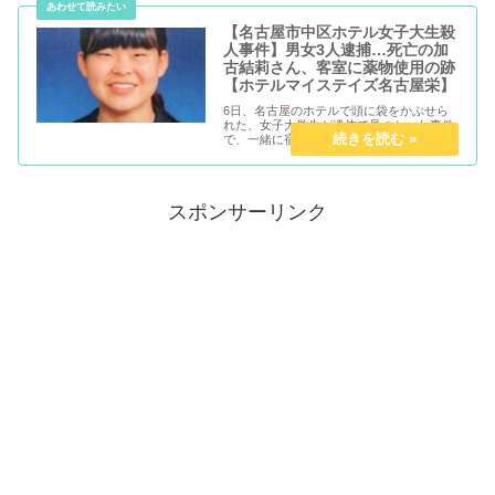
不全だったと発...
【名古屋市中区ホテル女子大生殺
人事件】男女3人逮捕…死亡の加
古結莉さん、客室に薬物使用の跡
【ホテルマイステイズ名古屋栄】
6日、名古屋のホテルで頭に袋をかぶせら
れた、女子大学生が遺体で見つかった事件
で、一緒に宿泊していた3人が逮捕されま
した。殺人の疑いで逮捕されたのは、福島
県伊達市のパート従業員・渡邉真由美容疑
者（39）、自称 愛知県安城市の派遣社員・
鈴木健太...
スポンサーリンク