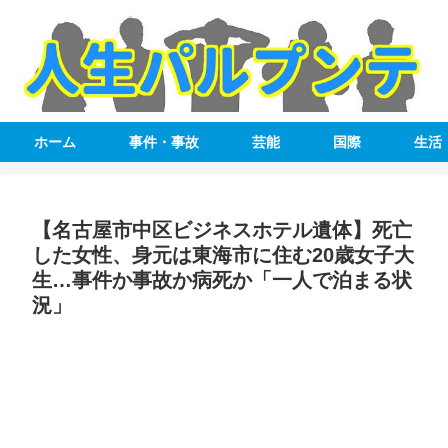
ホーム
事件・事故
芸能
国際
生活
【名古屋市中区ビジネスホテル遺体】死亡
した女性、身元は東海市に住む20歳女子大
生…事件か事故か病死か「一人で泊まる状
況」