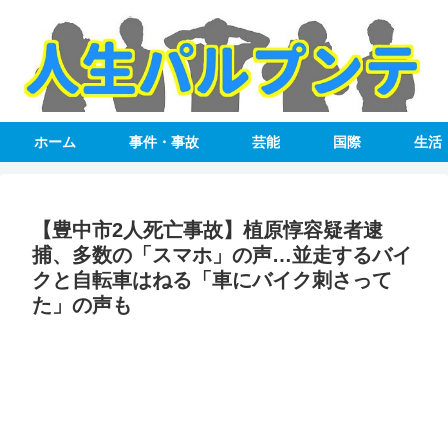
ホーム
事件・事故
芸能
国際
生活
【豊中市2人死亡事故】植原惇容疑者逮
捕、多数の「スマホ」の声…並走するバイ
クと自転車はねる「車にバイク刺さって
た」の声も