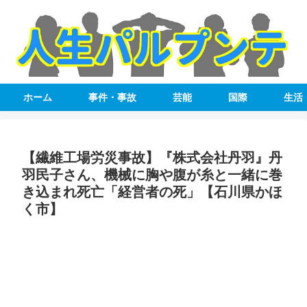
ホーム
事件・事故
芸能
国際
生活
【繊維工場労災事故】『株式会社丹羽』丹
羽民子さん、機械に胸や腹が糸と一緒に巻
き込まれ死亡「経営者の死」【石川県かほ
く市】