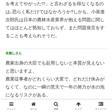
を考えてやがった!?」と言わざるを得なくなるの
は､恐らく私だけではなかろうか?しかも、小泉進
次郎氏は日本の農林水産業界が抱える問題に関し
てはほとんど熟知しておらず、また問題発言をす
ることも考えられそうだ。
名無しさん
農家出身の大臣でも起用しないと本質が見えない
と思いますよ。
農業従事者がどれくらい大変で、どれだけ休みが
なくて、なのに一瞬の荒天で一年の努力が水の泡
になるリスクがある。
それでいて低賃金なんだから、誰もやりたがらな
メニュー
ホーム
検索
トップ
サイドバー
いですよね。