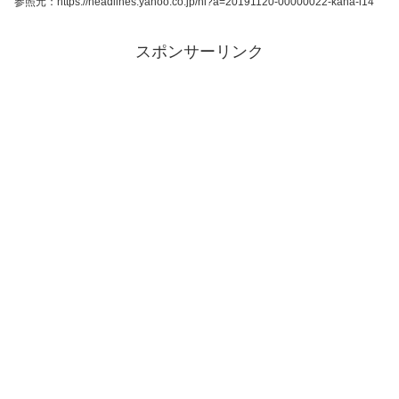
参照元：https://headlines.yahoo.co.jp/hl?a=20191120-00000022-kana-l14
スポンサーリンク