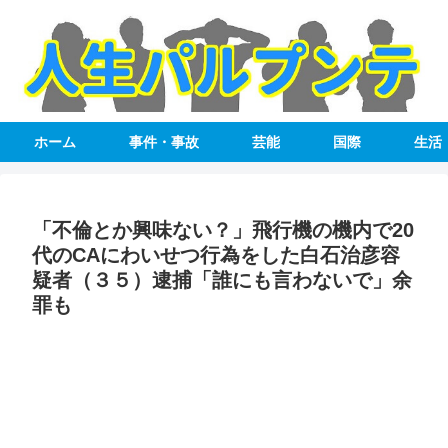
ホーム
事件・事故
芸能
国際
生活
「不倫とか興味ない？」飛行機の機内で20
代のCAにわいせつ行為をした白石治彦容
疑者（３５）逮捕「誰にも言わないで」余
罪も