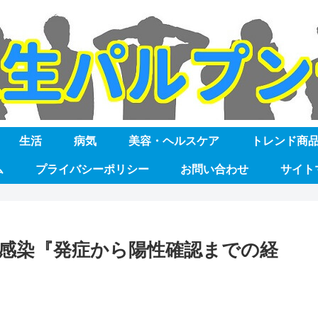
生活
病気
美容・ヘルスケア
トレンド商
ム
プライバシーポリシー
お問い合わせ
サイト
感染『発症から陽性確認までの経