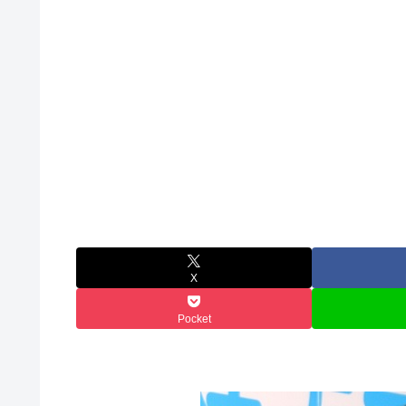
X
Pocket