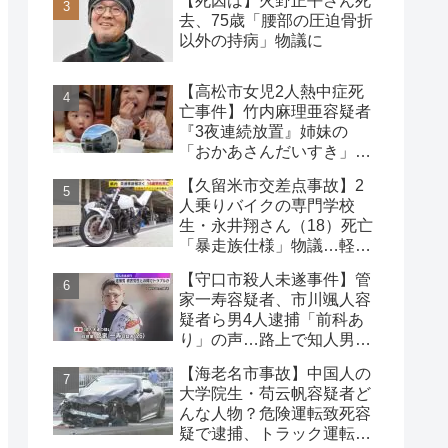
【死因は】火野正平さん死
去、75歳「腰部の圧迫骨折
以外の持病」物議に
【高松市女児2人熱中症死
亡事件】竹内麻理亜容疑者
『3夜連続放置』姉妹の
「おかあさんだいすき」折
り紙メッセージに対する世
【久留米市交差点事故】2
論
人乗りバイクの専門学校
生・永井翔さん（18）死亡
「暴走族仕様」物議…軽自
動車と衝突
【守口市殺人未遂事件】管
家一寿容疑者、市川颯人容
疑者ら男4人逮捕「前科あ
り」の声…路上で知人男性
の腹や首を刃物で刺す
【海老名市事故】中国人の
大学院生・苟云帆容疑者ど
んな人物？危険運転致死容
疑で逮捕、トラック運転