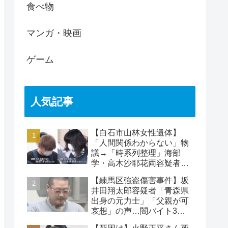
食べ物
マンガ・映画
ゲーム
人気記事
【白石市山林女性遺体】
「人間関係わからない」物
議→「時系列整理」海部
学・高木沙耶花両容疑者、
死亡の田中早苗さん…複雑
【練馬区強盗傷害事件】坂
な事件
井田翔太郎容疑者「青森県
出身の元力士」「父親が可
哀想」の声…闇バイト3人
目の逮捕者