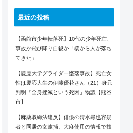
最近の投稿
【函館市少年転落死】10代の少年死亡、
事故か飛び降り自殺か「橋から人が落ち
てきた」
【慶應大学グライダー墜落事故】死亡女
性は慶応大生の伊藤優花さん（21）身元
判明『全身挫滅という死因』物議【熊谷
市】
【麻薬取締法違反】俳優の清水尋也容疑
者と同居の女逮捕、大麻使用の情報で捜