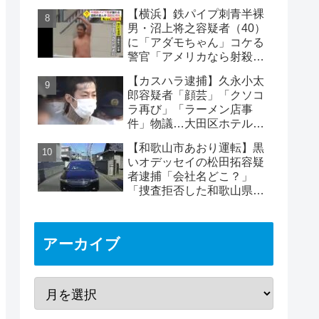
手・北村太一さん死亡
【横浜】鉄パイプ刺青半裸
男・沼上将之容疑者（40）
に「アダモちゃん」コケる
警官「アメリカなら射殺」
日本警察に疑問の声
【カスハラ逮捕】久永小太
郎容疑者「顔芸」「クソコ
ラ再び」「ラーメン店事
件」物議…大田区ホテルで
従業員呼ぶため火災報知器
【和歌山市あおり運転】黒
いオデッセイの松田拓容疑
者逮捕「会社名どこ？」
「捜査拒否した和歌山県
警」「小中学生にも煽り」
の声
アーカイブ