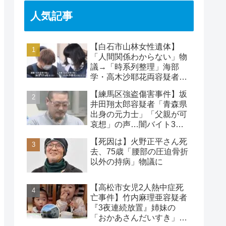
人気記事
【白石市山林女性遺体】
「人間関係わからない」物
議→「時系列整理」海部
学・高木沙耶花両容疑者、
死亡の田中早苗さん…複雑
【練馬区強盗傷害事件】坂
な事件
井田翔太郎容疑者「青森県
出身の元力士」「父親が可
哀想」の声…闇バイト3人
目の逮捕者
【死因は】火野正平さん死
去、75歳「腰部の圧迫骨折
以外の持病」物議に
【高松市女児2人熱中症死
亡事件】竹内麻理亜容疑者
『3夜連続放置』姉妹の
「おかあさんだいすき」折