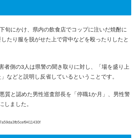
ら下旬にかけ、県内の飲食店でコップに注いだ焼酎に
要したり服を脱がせた上で背中などを殴ったりしたと
害者側の3人は県警の聞き取りに対し、「場を盛り上
た」などと説明し反省しているということです。
も悪質と認めた男性巡査部長を「停職1か月」、男性警
にしました。
a7a59da3fb5cef9411430f