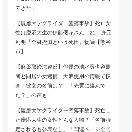
てきた」
【慶應大学グライダー墜落事故】死亡女
性は慶応大生の伊藤優花さん（21）身元
判明『全身挫滅という死因』物議【熊谷
市】
【麻薬取締法違反】俳優の清水尋也容疑
者と同居の女逮捕、大麻使用の情報で捜
査「彼女の名前は？」「売買に絡んで
た？」の声も
【慶應大学グライダー墜落事故】死亡し
た慶応大生の女性どんな人物？「名前特
定されるも公表なし」「関連ページ全て