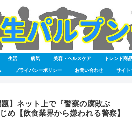
生活
病気
美容・ヘルスケア
トレンド商
ム
プライバシーポリシー
お問い合わせ
サイト
問題】ネット上で『警察の腐敗ぶ
じめ【飲食業界から嫌われる警察】