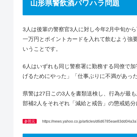
山形県警飲酒パワハラ問題
3人は後輩の警察官3人に対し今年2月中旬か
一万円とポイントカードを入れて飲むよう強
いうことです。
6人はいずれも同じ警察署に勤務する同僚で加
げるためにやった」「仕事ぶりに不満があっ
県警は27日この3人を書類送検し、行為が最
部補2人をそれぞれ「減給と戒告」の懲戒処分
参照元
https://news.yahoo.co.jp/articles/d6d6785eae83dd04a3