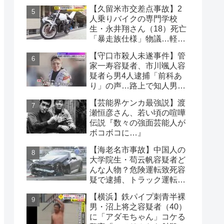
り紙メッセージに対する世
【久留米市交差点事故】2
論
人乗りバイクの専門学校
生・永井翔さん（18）死亡
「暴走族仕様」物議…軽自
動車と衝突
【守口市殺人未遂事件】管
家一寿容疑者、市川颯人容
疑者ら男4人逮捕「前科あ
り」の声…路上で知人男性
の腹や首を刃物で刺す
【芸能界ケンカ最強説】渡
瀬恒彦さん、若い頃の喧嘩
伝説『数々の強面芸能人が
ボコボコに…』
【海老名市事故】中国人の
大学院生・苟云帆容疑者ど
んな人物？危険運転致死容
疑で逮捕、トラック運転
手・北村太一さん死亡
【横浜】鉄パイプ刺青半裸
男・沼上将之容疑者（40）
に「アダモちゃん」コケる