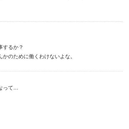
事するか？
んかのために働くわけないよな。
なって…