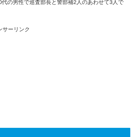
0代の男性で巡査部長と警部補2人のあわせて3人で
ンサーリンク