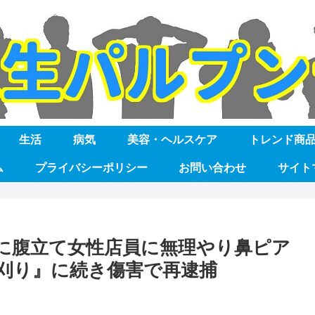
生活
病気
美容・ヘルスケア
トレンド商
ム
プライバシーポリシー
お問い合わせ
サイト
に腹立て女性店員に無理やり鼻ピア
丸刈り』に続き傷害で再逮捕