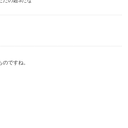
ただの超Sだな
ものですね。