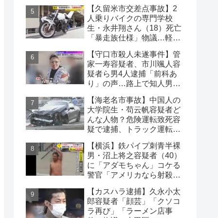
り紙メッセージに対する世
【久留米市交差点事故】2
論
人乗りバイクの専門学校
生・永井翔さん（18）死亡
「暴走族仕様」物議…軽自
動車と衝突
【守口市殺人未遂事件】管
家一寿容疑者、市川颯人容
疑者ら男4人逮捕「前科あ
り」の声…路上で知人男性
の腹や首を刃物で刺す
【海老名市事故】中国人の
大学院生・苟云帆容疑者ど
んな人物？危険運転致死容
疑で逮捕、トラック運転
手・北村太一さん死亡
【横浜】鉄パイプ刺青半裸
男・沼上将之容疑者（40）
に「アダモちゃん」コケる
警官「アメリカなら射殺」
日本警察に疑問の声
【カスハラ逮捕】久永小太
郎容疑者「顔芸」「クソコ
ラ再び」「ラーメン店事