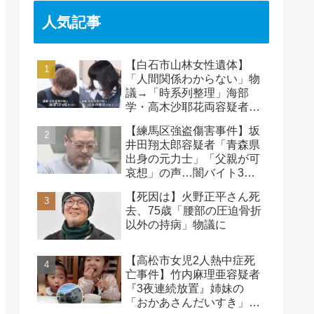
人気記事
【白石市山林女性遺体】
「人間関係わからない」物
議→「時系列整理」海部
学・高木沙耶花両容疑者、
死亡の田中早苗さん…複雑
【練馬区強盗傷害事件】坂
な事件
井田翔太郎容疑者「青森県
出身の元力士」「父親が可
哀想」の声…闇バイト3人
目の逮捕者
【死因は】火野正平さん死
去、75歳「腰部の圧迫骨折
以外の持病」物議に
【高松市女児2人熱中症死
亡事件】竹内麻理亜容疑者
『3夜連続放置』姉妹の
「おかあさんだいすき」折