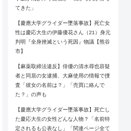
てきた」
【慶應大学グライダー墜落事故】死亡女
性は慶応大生の伊藤優花さん（21）身元
判明『全身挫滅という死因』物議【熊谷
市】
【麻薬取締法違反】俳優の清水尋也容疑
者と同居の女逮捕、大麻使用の情報で捜
査「彼女の名前は？」「売買に絡んで
た？」の声も
【慶應大学グライダー墜落事故】死亡し
た慶応大生の女性どんな人物？「名前特
定されるも公表なし」「関連ページ全て