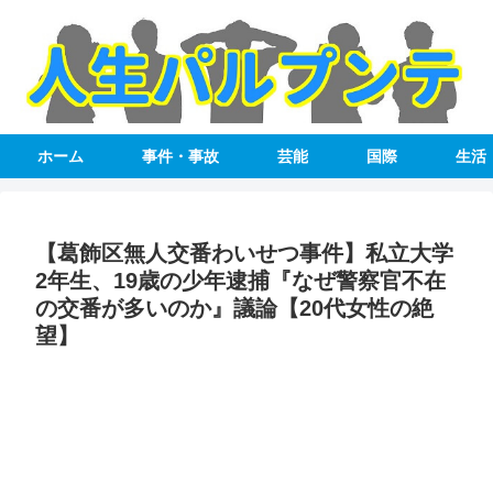
ホーム
事件・事故
芸能
国際
生活
【葛飾区無人交番わいせつ事件】私立大学
2年生、19歳の少年逮捕『なぜ警察官不在
の交番が多いのか』議論【20代女性の絶
望】