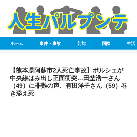
ホーム
事件・事故
芸能
国際
生活
【熊本県阿蘇市2人死亡事故】ポルシェが
中央線はみ出し正面衝突…田埜浩一さん
（49）に非難の声、有田洋子さん（59）巻
き添え死