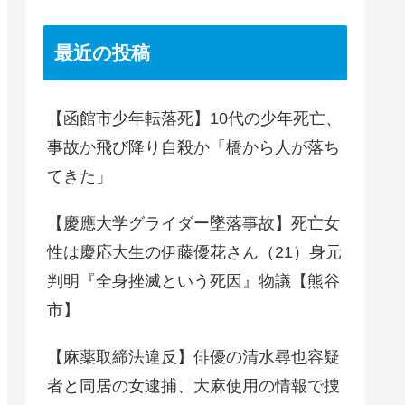
最近の投稿
【函館市少年転落死】10代の少年死亡、
事故か飛び降り自殺か「橋から人が落ち
てきた」
【慶應大学グライダー墜落事故】死亡女
性は慶応大生の伊藤優花さん（21）身元
判明『全身挫滅という死因』物議【熊谷
市】
【麻薬取締法違反】俳優の清水尋也容疑
者と同居の女逮捕、大麻使用の情報で捜