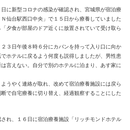
３日に新型コロナの感染が確認され、宮城県が宿泊療
ＮＮ仙台駅西口中央」で１５日から療養していました
ら「夕食が部屋のドア近くに放置されていて受け取ら
、２３日午後８時６分にカバンを持って入り口に向か
話でホテルに戻るよう何度も説得しましたが、男性患
所は言えない。自分で別のホテルに泊まり、あす家に
とようやく連絡が取れ、改めて宿泊療養施設には戻ら
判断で自宅療養に切り替え、経過観察することにした
認され、１６日に宿泊療養施設「リッチモンドホテル