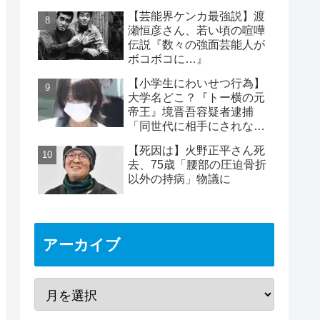
めは2時間40分と判明
【芸能界ケンカ最強説】渡
瀬恒彦さん、若い頃の喧嘩
伝説『数々の強面芸能人が
ボコボコに…』
【小学生にわいせつ行為】
大学名どこ？『トー横の元
帝王』境晋吾容疑者逮捕
「同世代に相手にされない
ヤバイ奴」11歳女児被害
【死因は】火野正平さん死
去、75歳「腰部の圧迫骨折
以外の持病」物議に
アーカイブ