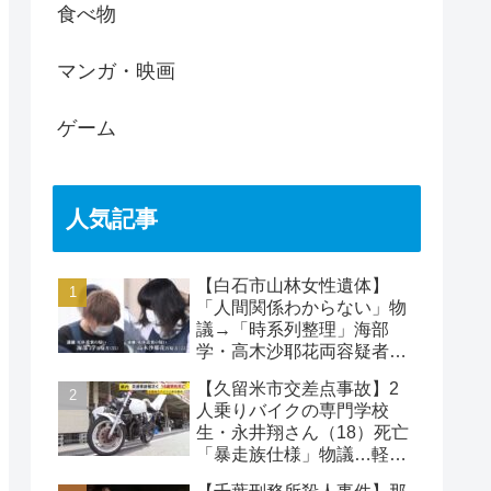
食べ物
マンガ・映画
ゲーム
人気記事
【白石市山林女性遺体】
「人間関係わからない」物
議→「時系列整理」海部
学・高木沙耶花両容疑者、
死亡の田中早苗さん…複雑
【久留米市交差点事故】2
な事件
人乗りバイクの専門学校
生・永井翔さん（18）死亡
「暴走族仕様」物議…軽自
動車と衝突