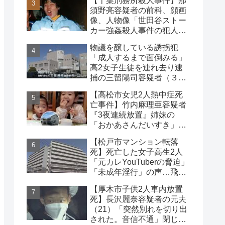
【千葉刑務所殺人事件】那
須野亮容疑者の前科、顔画
像、人物像「世田谷ストー
カー強姦殺人事件の犯人」
被害者の藤江彰受刑者と
物議を醸している誘拐犯
は？
「成人するまで面倒みる」
高2女子生徒を連れ去り逮
捕の三留陽司容疑者（３
８）理解の声も【神奈川
【高松市女児2人熱中症死
県】
亡事件】竹内麻理亜容疑者
『3夜連続放置』姉妹の
「おかあさんだいすき」折
り紙メッセージに対する世
【松戸市マンション転落
論
死】死亡した女子高生2人
「元カレYouTuberの脅迫」
「未成年淫行」の声…飛び
降り自殺ライブ配信
【厚木市子供2人車内放置
死】長沢麗奈容疑者の元夫
（21）「突然別れを切り出
された。音信不通」閉じ込