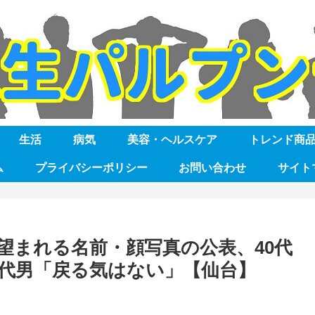
生活
病気
美容・ヘルスケア
トレンド商
ム
プライバシーポリシー
お問い合わせ
サイト
望まれる名前・顔写真の公表、40代
0代男「戻る気はない」【仙台】