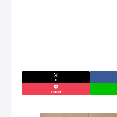
X
Pocket