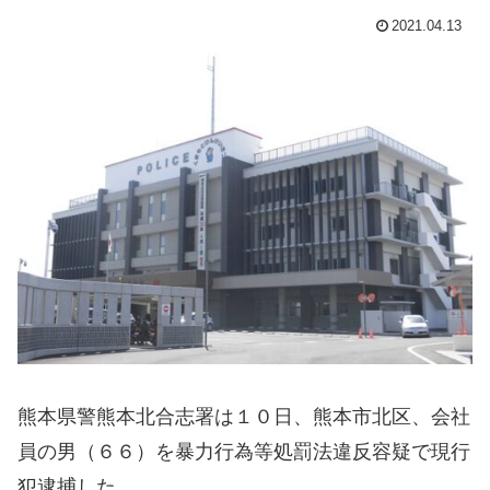
2021.04.13
熊本県警熊本北合志署は１０日、熊本市北区、会社
員の男（６６）を暴力行為等処罰法違反容疑で現行
犯逮捕した。