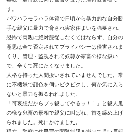
す。
パワハラモラハラ体質で日頃から暴力的な自分勝
手な親父に暴力で脅され実家住まいを強要され、
恐怖で両親に絶対服従しなくてはならず、自分の
意思は全て否定されてプライバシーは侵害されま
くり、管理・監視されて奴隷か家畜の様な扱い
で、辛くて死にたくなりました。
人格を持った人間扱いされていませんでした。常
に不機嫌で顔色を伺いビクビクし、何か気に入ら
ないと暴力を振るわれました。
「可哀想だからブッ殺してやるッ！！」と殺人鬼
の様な鬼畜の形相で親父に叫ばれ、首を締め上げ
られました。死にかけました。
現在、警察に住民票の閲覧制限を掛けて貰い戸籍