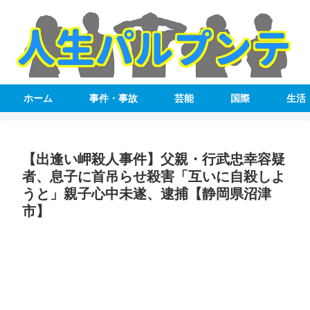
ホーム
事件・事故
芸能
国際
生活
【出逢い岬殺人事件】父親・行武忠幸容疑
者、息子に首吊らせ殺害「互いに自殺しよ
うと」親子心中未遂、逮捕【静岡県沼津
市】