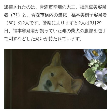
逮捕されたのは、青森市幸畑の大工、福沢重美容疑
者（71）と、青森市横内の無職、福本美樹子容疑者
（60）の2人です。警察によりますと2人は3月29
日、福本容疑者が飼っていた雌の柴犬の腹部を包丁
で刺すなどした疑いが持たれています。