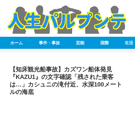
ホーム
事件・事故
芸能
国際
生活
【知床観光船事故】カズワン船体発見
『KAZU1』の文字確認「残された乗客
は…」カシュニの滝付近、水深100メート
ルの海底