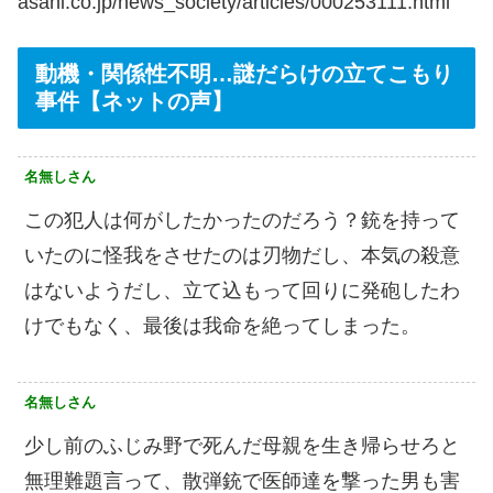
asahi.co.jp/news_society/articles/000253111.html
動機・関係性不明…謎だらけの立てこもり
事件【ネットの声】
名無しさん
この犯人は何がしたかったのだろう？銃を持って
いたのに怪我をさせたのは刃物だし、本気の殺意
はないようだし、立て込もって回りに発砲したわ
けでもなく、最後は我命を絶ってしまった。
名無しさん
少し前のふじみ野で死んだ母親を生き帰らせろと
無理難題言って、散弾銃で医師達を撃った男も害