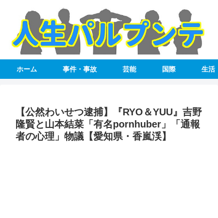
ホーム
事件・事故
芸能
国際
生活
【公然わいせつ逮捕】『RYO＆YUU』吉野
隆賢と山本結菜「有名pornhuber」「通報
者の心理」物議【愛知県・香嵐渓】