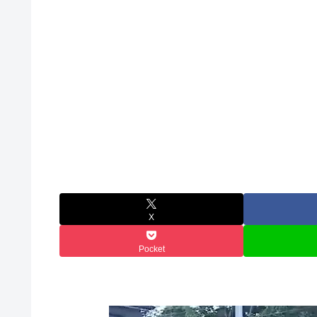
X
Pocket