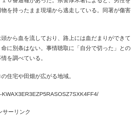
１１０番通報があった。県警厚木署によると、男性を
刃物を持ったまま現場から逃走している。同署が傷害
は頭から血を流しており、路上には血だまりができて
、命に別条はない。事情聴取に「自分で切った」との
事情を調べている。
ロの住宅や田畑が広がる地域。
20801-KWAX3ER3EZP5RASOSZ7SXK4FF4/
ンサーリンク