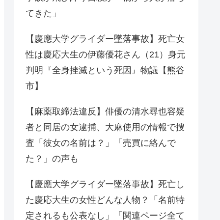
てきた」
【慶應大学グライダー墜落事故】死亡女
性は慶応大生の伊藤優花さん（21）身元
判明『全身挫滅という死因』物議【熊谷
市】
【麻薬取締法違反】俳優の清水尋也容疑
者と同居の女逮捕、大麻使用の情報で捜
査「彼女の名前は？」「売買に絡んで
た？」の声も
【慶應大学グライダー墜落事故】死亡し
た慶応大生の女性どんな人物？「名前特
定されるも公表なし」「関連ページ全て