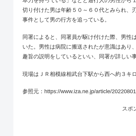
本刀を持っている」などと通行人の男性から
切り付けた男は年齢５０～６０代とみられ、
事件として男の行方を追っている。
同署によると、同署員が駆け付けた際、男性
いた。男性は病院に搬送されたが意識はあり
趣旨の説明をしているといい、同署が詳しい
現場はＪＲ相模線相武台下駅から西へ約３キ
参照元：https://www.iza.ne.jp/article/202
スポ