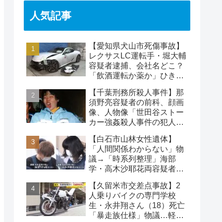
人気記事
【愛知県犬山市死傷事故】
レクサスLC運転手・堀大輔
容疑者逮捕、会社名どこ？
「飲酒運転か薬か」ひき逃
げで水野裕子さん死亡
【千葉刑務所殺人事件】那
須野亮容疑者の前科、顔画
像、人物像「世田谷ストー
カー強姦殺人事件の犯人」
被害者の藤江彰受刑者と
【白石市山林女性遺体】
は？
「人間関係わからない」物
議→「時系列整理」海部
学・高木沙耶花両容疑者、
死亡の田中早苗さん…複雑
【久留米市交差点事故】2
な事件
人乗りバイクの専門学校
生・永井翔さん（18）死亡
「暴走族仕様」物議…軽自