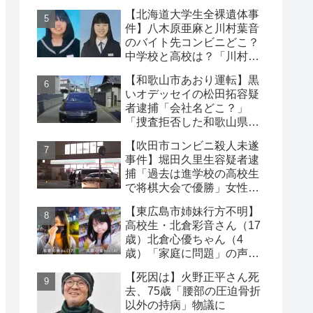
動車と衝突
【北海道大学生全裸遺体事
件】八木原亜麻と川村葉音
のバイト先コンビニどこ？
中学校と高校は？「川村の
インスタに逮捕された彼
【和歌山市あおり運転】黒
氏」の声も
いオデッセイの松田拓容疑
者逮捕「会社名どこ？」
「捜査拒否した和歌山県
警」「小中学生にも煽り」
【吹田市コンビニ殺人未遂
の声
事件】堀田久里生容疑者逮
捕「過去は進学校の高校生
で将棋大会で優勝」女性切
り付けられケガ
【東広島市姉妹行方不明】
高校生・北倉彩音さん（17
歳）北倉心優ちゃん（4
歳）「家庭に問題」の声…
失踪か【顔写真公開】
【死因は】火野正平さん死
去、75歳「腰部の圧迫骨折
以外の持病」物議に