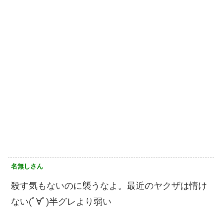
名無しさん
殺す気もないのに襲うなよ。最近のヤクザは情け
ない(ﾟ∀ﾟ)半グレより弱い