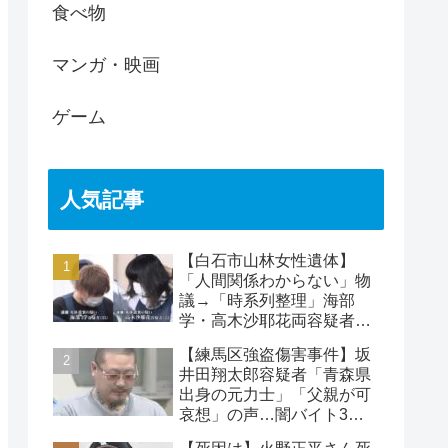
食べ物
マンガ・映画
ゲーム
人気記事
【白石市山林女性遺体】
「人間関係わからない」物
議→「時系列整理」海部
学・高木沙耶花両容疑者、
死亡の田中早苗さん…複雑
【練馬区強盗傷害事件】坂
な事件
井田翔太郎容疑者「青森県
出身の元力士」「父親が可
哀想」の声…闇バイト3人
目の逮捕者