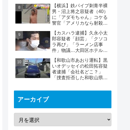
手・北村太一さん死亡
【横浜】鉄パイプ刺青半裸
男・沼上将之容疑者（40）
に「アダモちゃん」コケる
警官「アメリカなら射殺」
日本警察に疑問の声
【カスハラ逮捕】久永小太
郎容疑者「顔芸」「クソコ
ラ再び」「ラーメン店事
件」物議…大田区ホテルで
従業員呼ぶため火災報知器
【和歌山市あおり運転】黒
いオデッセイの松田拓容疑
者逮捕「会社名どこ？」
「捜査拒否した和歌山県
警」「小中学生にも煽り」
の声
アーカイブ