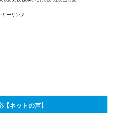
ty/ebd835262f8f4e719c01ef023c12f3a8
ンサーリンク
応【ネットの声】