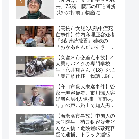
【死因は】火野正平さん死
去、75歳「腰部の圧迫骨折
以外の持病」物議に
【高松市女児2人熱中症死
亡事件】竹内麻理亜容疑者
『3夜連続放置』姉妹の
「おかあさんだいすき」折
り紙メッセージに対する世
【久留米市交差点事故】2
論
人乗りバイクの専門学校
生・永井翔さん（18）死亡
「暴走族仕様」物議…軽自
動車と衝突
【守口市殺人未遂事件】管
家一寿容疑者、市川颯人容
疑者ら男4人逮捕「前科あ
り」の声…路上で知人男性
の腹や首を刃物で刺す
【海老名市事故】中国人の
大学院生・苟云帆容疑者ど
んな人物？危険運転致死容
疑で逮捕、トラック運転