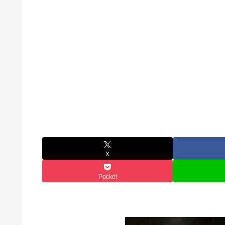
X
Pocket