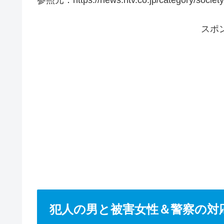
参照元：https://news.ntv.co.jp/category/socie
スポ
犯人の男と被害女性＆警察の対