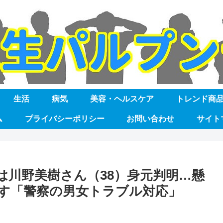
生活
病気
美容・ヘルスケア
トレンド商
ム
プライバシーポリシー
お問い合わせ
サイト
は川野美樹さん（38）身元判明…懸
す「警察の男女トラブル対応」