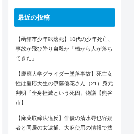
最近の投稿
【函館市少年転落死】10代の少年死亡、
事故か飛び降り自殺か「橋から人が落ち
てきた」
【慶應大学グライダー墜落事故】死亡女
性は慶応大生の伊藤優花さん（21）身元
判明『全身挫滅という死因』物議【熊谷
市】
【麻薬取締法違反】俳優の清水尋也容疑
者と同居の女逮捕、大麻使用の情報で捜