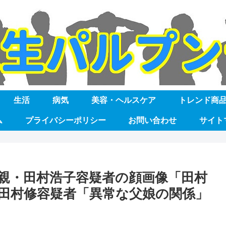
生活
病気
美容・ヘルスケア
トレンド商
ム
プライバシーポリシー
お問い合わせ
サイト
親・田村浩子容疑者の顔画像「田村
田村修容疑者「異常な父娘の関係」