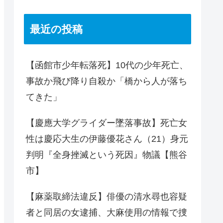
最近の投稿
【函館市少年転落死】10代の少年死亡、
事故か飛び降り自殺か「橋から人が落ち
てきた」
【慶應大学グライダー墜落事故】死亡女
性は慶応大生の伊藤優花さん（21）身元
判明『全身挫滅という死因』物議【熊谷
市】
【麻薬取締法違反】俳優の清水尋也容疑
者と同居の女逮捕、大麻使用の情報で捜