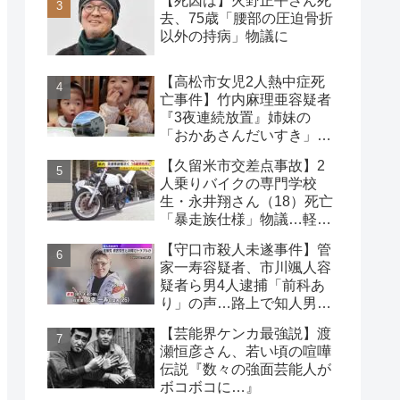
【死因は】火野正平さん死
去、75歳「腰部の圧迫骨折
以外の持病」物議に
【高松市女児2人熱中症死
亡事件】竹内麻理亜容疑者
『3夜連続放置』姉妹の
「おかあさんだいすき」折
り紙メッセージに対する世
【久留米市交差点事故】2
論
人乗りバイクの専門学校
生・永井翔さん（18）死亡
「暴走族仕様」物議…軽自
動車と衝突
【守口市殺人未遂事件】管
家一寿容疑者、市川颯人容
疑者ら男4人逮捕「前科あ
り」の声…路上で知人男性
の腹や首を刃物で刺す
【芸能界ケンカ最強説】渡
瀬恒彦さん、若い頃の喧嘩
伝説『数々の強面芸能人が
ボコボコに…』