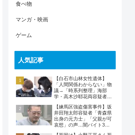
食べ物
マンガ・映画
ゲーム
人気記事
【白石市山林女性遺体】
「人間関係わからない」物
議→「時系列整理」海部
学・高木沙耶花両容疑者、
死亡の田中早苗さん…複雑
【練馬区強盗傷害事件】坂
な事件
井田翔太郎容疑者「青森県
出身の元力士」「父親が可
哀想」の声…闇バイト3人
目の逮捕者