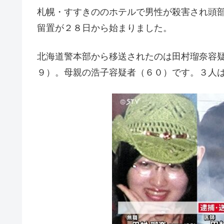
札幌・すすきののホテルで男性が殺害され頭
留置が２８日から始まりました。
北海道警本部から移送されたのは田村瑠奈容
９）。母親の浩子容疑者（６０）です。３人