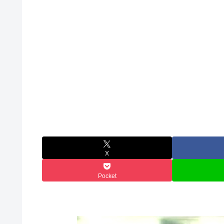
X
Pocket