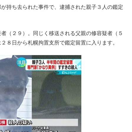
部が持ち去られた事件で、逮捕された親子３人の鑑定
疑者（２９）。同じく移送される父親の修容疑者（５
は２８日から札幌拘置支所で鑑定留置に入ります。