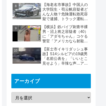
【海老名市事故】中国人の
大学院生・苟云帆容疑者ど
んな人物？危険運転致死容
疑で逮捕、トラック運転
手・北村太一さん死亡
【横浜】鉄パイプ刺青半裸
男・沼上将之容疑者（40）
に「アダモちゃん」コケる
警官「アメリカなら射殺」
日本警察に疑問の声
【富士市イキリダッシュ事
故】S14シルビアの19歳男
「名前公表を」「いいとこ
見せよう」辛辣な声…アカ
ウント晒され批判の的に
アーカイブ