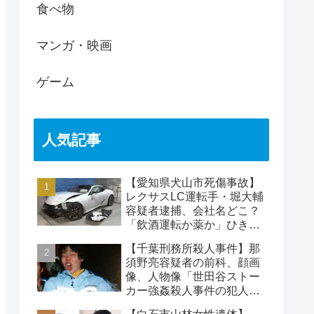
食べ物
マンガ・映画
ゲーム
人気記事
【愛知県犬山市死傷事故】
レクサスLC運転手・堀大輔
容疑者逮捕、会社名どこ？
「飲酒運転か薬か」ひき逃
げで水野裕子さん死亡
【千葉刑務所殺人事件】那
須野亮容疑者の前科、顔画
像、人物像「世田谷ストー
カー強姦殺人事件の犯人」
被害者の藤江彰受刑者と