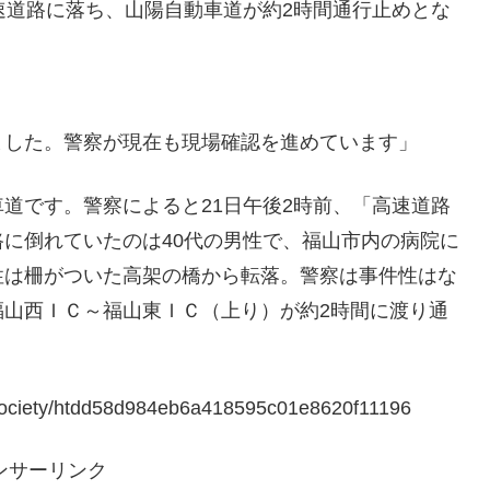
速道路に落ち、山陽自動車道が約2時間通行止めとな
ました。警察が現在も現場確認を進めています」
道です。警察によると21日午後2時前、「高速道路
に倒れていたのは40代の男性で、福山市内の病院に
性は柵がついた高架の橋から転落。警察は事件性はな
福山西ＩＣ～福山東ＩＣ（上り）が約2時間に渡り通
/society/htdd58d984eb6a418595c01e8620f11196
ンサーリンク