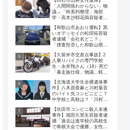
【白石市山林女性遺体】
は？
「人間関係わからない」物
議→「時系列整理」海部
学・高木沙耶花両容疑者、
死亡の田中早苗さん…複雑
【和歌山市あおり運転】黒
な事件
いオデッセイの松田拓容疑
者逮捕「会社名どこ？」
「捜査拒否した和歌山県
警」「小中学生にも煽り」
【久留米市交差点事故】2
の声
人乗りバイクの専門学校
生・永井翔さん（18）死亡
「暴走族仕様」物議…軽自
動車と衝突
【北海道大学生全裸遺体事
件】八木原亜麻と川村葉音
のバイト先コンビニどこ？
中学校と高校は？「川村の
インスタに逮捕された彼
【吹田市コンビニ殺人未遂
氏」の声も
事件】堀田久里生容疑者逮
捕「過去は進学校の高校生
で将棋大会で優勝」女性切