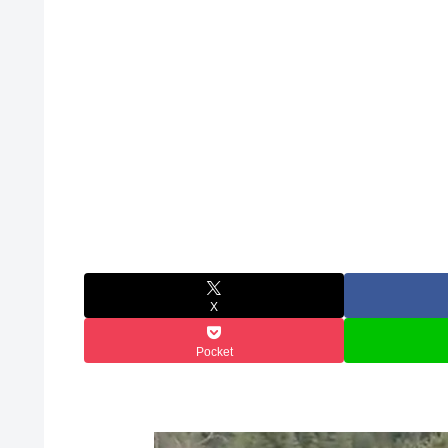
X
Pocket