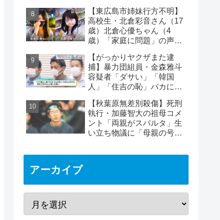
り付けられケガ
【東広島市姉妹行方不明】
高校生・北倉彩音さん（17
歳）北倉心優ちゃん（4
歳）「家庭に問題」の声…
失踪か【顔写真公開】
【がっかりヤクザまた逮
捕】暴力団組員・金森雅斗
容疑者「ダサい」「韓国
人」「住吉の恥」バカにさ
れる…警備会社社長を脅迫
【秋葉原無差別殺傷】死刑
執行・加藤智大の祖母コメ
ント「両親がスパルタ」生
い立ち物議に「母親の号泣
はパフォーマンス」の声も
アーカイブ