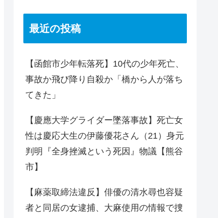
最近の投稿
【函館市少年転落死】10代の少年死亡、
事故か飛び降り自殺か「橋から人が落ち
てきた」
【慶應大学グライダー墜落事故】死亡女
性は慶応大生の伊藤優花さん（21）身元
判明『全身挫滅という死因』物議【熊谷
市】
【麻薬取締法違反】俳優の清水尋也容疑
者と同居の女逮捕、大麻使用の情報で捜