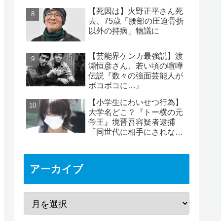
めは2時間40分と判明
【死因は】火野正平さん死
去、75歳「腰部の圧迫骨折
以外の持病」物議に
【芸能界ケンカ最強説】渡
瀬恒彦さん、若い頃の喧嘩
伝説『数々の強面芸能人が
ボコボコに…』
【小学生にわいせつ行為】
大学名どこ？『トー横の元
帝王』境晋吾容疑者逮捕
「同世代に相手にされない
ヤバイ奴」11歳女児被害
アーカイブ