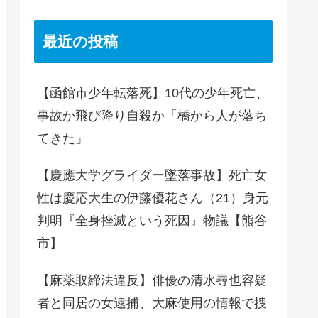
最近の投稿
【函館市少年転落死】10代の少年死亡、
事故か飛び降り自殺か「橋から人が落ち
てきた」
【慶應大学グライダー墜落事故】死亡女
性は慶応大生の伊藤優花さん（21）身元
判明『全身挫滅という死因』物議【熊谷
市】
【麻薬取締法違反】俳優の清水尋也容疑
者と同居の女逮捕、大麻使用の情報で捜