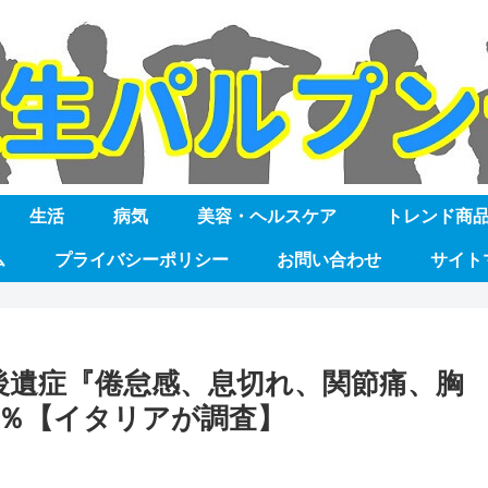
生活
病気
美容・ヘルスケア
トレンド商
ム
プライバシーポリシー
お問い合わせ
サイト
後遺症『倦怠感、息切れ、関節痛、胸
4％【イタリアが調査】