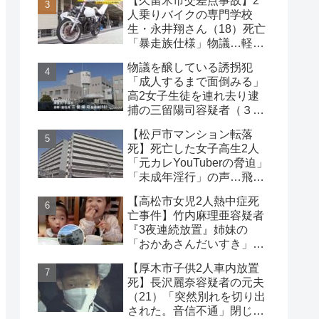
【久留米市交差点事故】2
な事件
人乗りバイクの専門学校
生・永井翔さん（18）死亡
「暴走族仕様」物議…軽自
動車と衝突
物議を醸している誘拐犯
「成人するまで面倒みる」
高2女子生徒を連れ去り逮
捕の三留陽司容疑者（３
８）理解の声も【神奈川
【松戸市マンション転落
県】
死】死亡した女子高生2人
「元カレYouTuberの脅迫」
「未成年淫行」の声…飛び
降り自殺ライブ配信
【高松市女児2人熱中症死
亡事件】竹内麻理亜容疑者
『3夜連続放置』姉妹の
「おかあさんだいすき」折
り紙メッセージに対する世
【厚木市子供2人車内放置
論
死】長沢麗奈容疑者の元夫
（21）「突然別れを切り出
された。音信不通」閉じ込