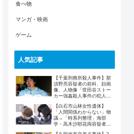
食べ物
マンガ・映画
ゲーム
人気記事
【千葉刑務所殺人事件】那
須野亮容疑者の前科、顔画
像、人物像「世田谷ストー
カー強姦殺人事件の犯人」
被害者の藤江彰受刑者と
【白石市山林女性遺体】
は？
「人間関係わからない」物
議→「時系列整理」海部
学・高木沙耶花両容疑者、
死亡の田中早苗さん…複雑