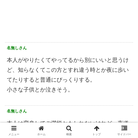
名無しさん
本人がやりたくてやってるから別にいいと思うけ
ど、知らなくてこの方とすれ違う時とか夜に歩い
てたりすると普通にびっくりする。
小さな子供とか泣きそう。
名無しさん
本人は変身してご満悦かもしれないけれど、夜道
をすれ違ったら恐怖の余り失禁してしまうかもし
メニュー
ホーム
検索
トップ
サイドバー