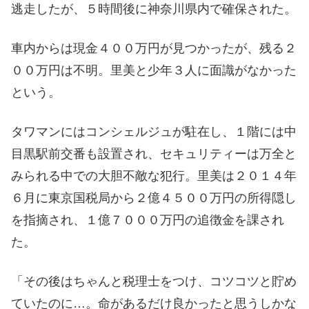
逃走したが、５時間後に神奈川県内で確保された。
車内からは現金４００万円が見つかったが、残る２
００万円は不明。里美と少年３人に面識がなかった
という。
タワマンにはコンシェルジュが駐在し、１階には中
目黒駅前交番も設置され、セキュリティーは万全と
みられる中での大胆不敵な犯行。里美は２０１４年
６月に東京国税局から２億４５００万円の所得隠し
を指摘され、１億７０００万円の追徴金を課され
た。
「その後はちゃんと税理士をつけ、コツコツと貯め
ていたのに…。命があるだけ良かったと思うしかな