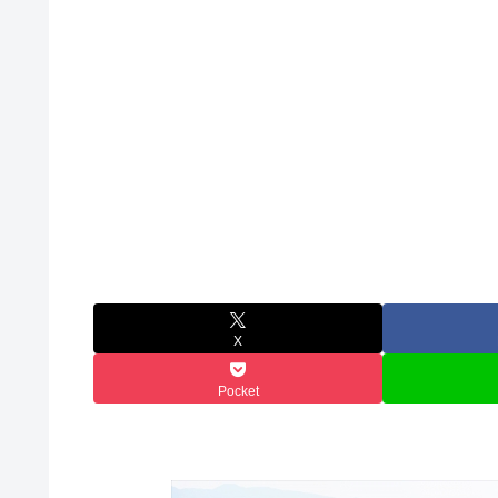
X
Pocket