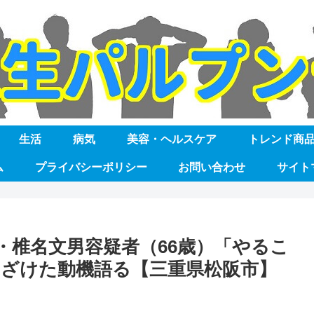
生活
病気
美容・ヘルスケア
トレンド商
ム
プライバシーポリシー
お問い合わせ
サイト
・椎名文男容疑者（66歳）「やるこ
ざけた動機語る【三重県松阪市】