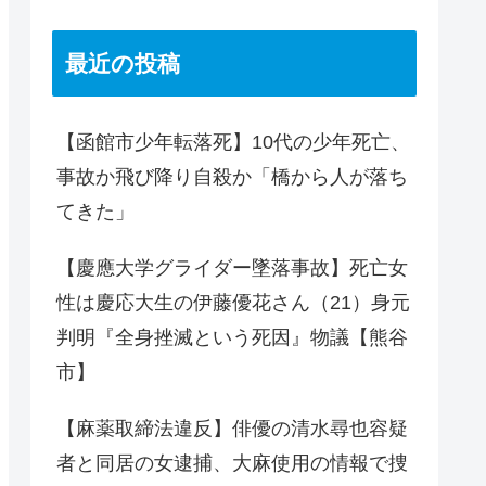
最近の投稿
【函館市少年転落死】10代の少年死亡、
事故か飛び降り自殺か「橋から人が落ち
てきた」
【慶應大学グライダー墜落事故】死亡女
性は慶応大生の伊藤優花さん（21）身元
判明『全身挫滅という死因』物議【熊谷
市】
【麻薬取締法違反】俳優の清水尋也容疑
者と同居の女逮捕、大麻使用の情報で捜