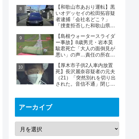
死亡の田中早苗さん…複雑
【和歌山市あおり運転】黒
な事件
いオデッセイの松田拓容疑
者逮捕「会社名どこ？」
「捜査拒否した和歌山県
警」「小中学生にも煽り」
【島根ウォータースライダ
の声
ー事故】8歳男児・岩本昊
駿君死亡「大人の面倒見が
悪い」の声…責任の所在
は？邑南町・瑞穂ハイラン
【厚木市子供2人車内放置
ド
死】長沢麗奈容疑者の元夫
（21）「突然別れを切り出
された。音信不通」閉じ込
めは2時間40分と判明
アーカイブ