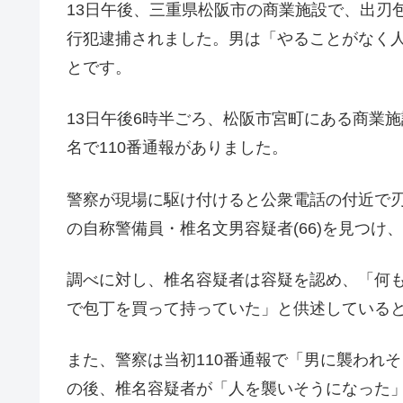
13日午後、三重県松阪市の商業施設で、出刃
行犯逮捕されました。男は「やることがなく
とです。
13日午後6時半ごろ、松阪市宮町にある商業
名で110番通報がありました。
警察が現場に駆け付けると公衆電話の付近で刃
の自称警備員・椎名文男容疑者(66)を見つ
調べに対し、椎名容疑者は容疑を認め、「何
で包丁を買って持っていた」と供述している
また、警察は当初110番通報で「男に襲われ
の後、椎名容疑者が「人を襲いそうになった