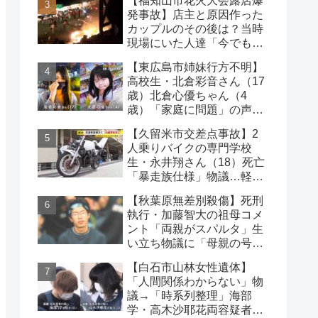
【福知山市花火大会露店爆
発事故】店主と原因作った
カップルのその後は？当時
現場にいた人達「今でも怖
い」
【東広島市姉妹行方不明】
高校生・北倉彩音さん（17
歳）北倉心優ちゃん（4
歳）「家庭に問題」の声…
失踪か【顔写真公開】
【久留米市交差点事故】2
人乗りバイクの専門学校
生・永井翔さん（18）死亡
「暴走族仕様」物議…軽自
動車と衝突
【秋葉原無差別殺傷】死刑
執行・加藤智大の祖母コメ
ント「両親がスパルタ」生
い立ち物議に「母親の号泣
はパフォーマンス」の声も
【白石市山林女性遺体】
「人間関係わからない」物
議→「時系列整理」海部
学・高木沙耶花両容疑者、