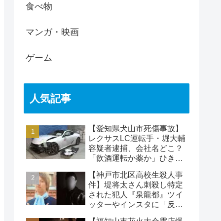
食べ物
マンガ・映画
ゲーム
人気記事
【愛知県犬山市死傷事故】
レクサスLC運転手・堀大輔
容疑者逮捕、会社名どこ？
「飲酒運転か薬か」ひき逃
げで水野裕子さん死亡
【神戸市北区高校生殺人事
件】堤将太さん刺殺し特定
された犯人『泉龍都』ツイ
ッターやインスタに「反省
なし」名前や顔写真や職業