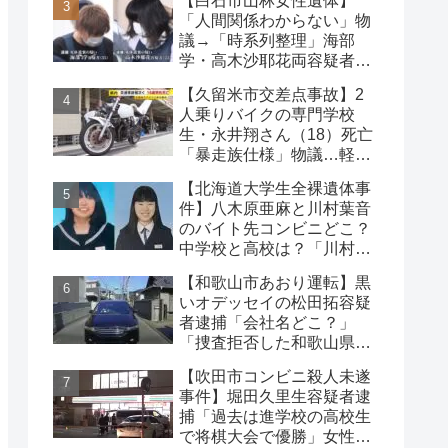
【白石市山林女性遺体】
は？
「人間関係わからない」物
議→「時系列整理」海部
学・高木沙耶花両容疑者、
死亡の田中早苗さん…複雑
【久留米市交差点事故】2
な事件
人乗りバイクの専門学校
生・永井翔さん（18）死亡
「暴走族仕様」物議…軽自
動車と衝突
【北海道大学生全裸遺体事
件】八木原亜麻と川村葉音
のバイト先コンビニどこ？
中学校と高校は？「川村の
インスタに逮捕された彼
【和歌山市あおり運転】黒
氏」の声も
いオデッセイの松田拓容疑
者逮捕「会社名どこ？」
「捜査拒否した和歌山県
警」「小中学生にも煽り」
【吹田市コンビニ殺人未遂
の声
事件】堀田久里生容疑者逮
捕「過去は進学校の高校生
で将棋大会で優勝」女性切