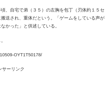
半頃、自宅で弟（３５）の左胸を包丁（刃体約１５セ
に搬送され、重体だという。「ゲームをしている声が
はなかった」と供述している。
し。
0210509-OYT1T50178/
ンサーリンク