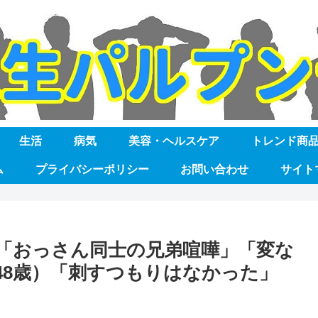
生活
病気
美容・ヘルスケア
トレンド商
ム
プライバシーポリシー
お問い合わせ
サイト
「おっさん同士の兄弟喧嘩」「変な
48歳）「刺すつもりはなかった」