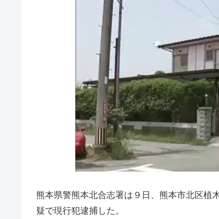
熊本県警熊本北合志署は９日、熊本市北区植
疑で現行犯逮捕した。