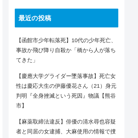
最近の投稿
【函館市少年転落死】10代の少年死亡、
事故か飛び降り自殺か「橋から人が落ち
てきた」
【慶應大学グライダー墜落事故】死亡女
性は慶応大生の伊藤優花さん（21）身元
判明『全身挫滅という死因』物議【熊谷
市】
【麻薬取締法違反】俳優の清水尋也容疑
者と同居の女逮捕、大麻使用の情報で捜