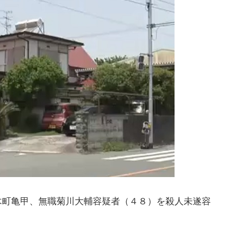
木町亀甲、無職菊川大輔容疑者（４８）を殺人未遂容