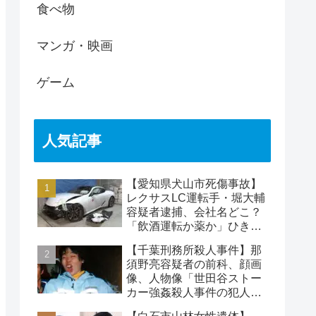
食べ物
マンガ・映画
ゲーム
人気記事
【愛知県犬山市死傷事故】
レクサスLC運転手・堀大輔
容疑者逮捕、会社名どこ？
「飲酒運転か薬か」ひき逃
げで水野裕子さん死亡
【千葉刑務所殺人事件】那
須野亮容疑者の前科、顔画
像、人物像「世田谷ストー
カー強姦殺人事件の犯人」
被害者の藤江彰受刑者と