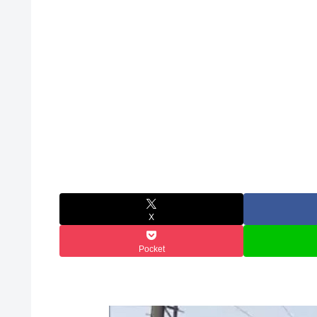
X
Pocket