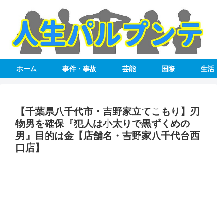
ホーム
事件・事故
芸能
国際
生活
【千葉県八千代市・吉野家立てこもり】刃
物男を確保『犯人は小太りで黒ずくめの
男』目的は金【店舗名・吉野家八千代台西
口店】