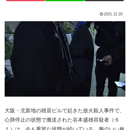
2021.12.20
大阪・北新地の雑居ビルで起きた放火殺人事件で、
心肺停止の状態で搬送された谷本盛雄容疑者（６
１）は、今も重篤な状態が続いている。腕のいい板