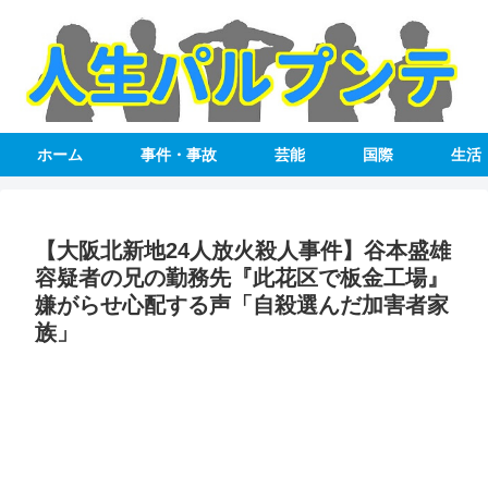
ホーム
事件・事故
芸能
国際
生活
【大阪北新地24人放火殺人事件】谷本盛雄
容疑者の兄の勤務先『此花区で板金工場』
嫌がらせ心配する声「自殺選んだ加害者家
族」