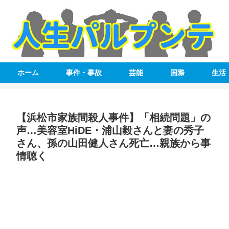
ホーム
事件・事故
芸能
国際
生活
【浜松市家族間殺人事件】「相続問題」の
声…美容室HiDE・浦山毅さんと妻の秀子
さん、孫の山田健人さん死亡…親族から事
情聴く