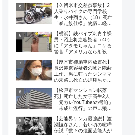
【久留米市交差点事故】2
人乗りバイクの専門学校
生・永井翔さん（18）死亡
「暴走族仕様」物議…軽自
動車と衝突
【横浜】鉄パイプ刺青半裸
男・沼上将之容疑者（40）
に「アダモちゃん」コケる
警官「アメリカなら射殺」
日本警察に疑問の声
【厚木市姉弟車内放置死】
長沢麗奈容疑者の嘘と隠蔽
工作、男に狂ったシンママ
の末路…死亡の煌翔ちゃ
ん、死因は熱中症と断定
【松戸市マンション転落
死】死亡した女子高生2人
「元カレYouTuberの脅迫」
「未成年淫行」の声…飛び
降り自殺ライブ配信
【芸能界ケンカ最強説】渡
瀬恒彦さん、若い頃の喧嘩
伝説『数々の強面芸能人が