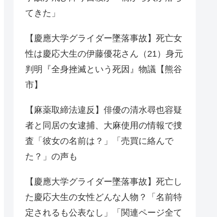
てきた」
【慶應大学グライダー墜落事故】死亡女
性は慶応大生の伊藤優花さん（21）身元
判明『全身挫滅という死因』物議【熊谷
市】
【麻薬取締法違反】俳優の清水尋也容疑
者と同居の女逮捕、大麻使用の情報で捜
査「彼女の名前は？」「売買に絡んで
た？」の声も
【慶應大学グライダー墜落事故】死亡し
た慶応大生の女性どんな人物？「名前特
定されるも公表なし」「関連ページ全て