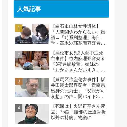
人気記事
【白石市山林女性遺体】
「人間関係わからない」物
議→「時系列整理」海部
学・高木沙耶花両容疑者、
死亡の田中早苗さん…複雑
【高松市女児2人熱中症死
な事件
亡事件】竹内麻理亜容疑者
『3夜連続放置』姉妹の
「おかあさんだいすき」折
り紙メッセージに対する世
【練馬区強盗傷害事件】坂
論
井田翔太郎容疑者「青森県
出身の元力士」「父親が可
哀想」の声…闇バイト3人
目の逮捕者
【死因は】火野正平さん死
去、75歳「腰部の圧迫骨折
以外の持病」物議に