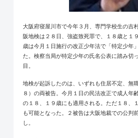
大阪府寝屋川市で今年３月、専門学校生の吉
阪地検は２８日、強盗致死罪で、１８歳と１
歳は今月１日施行の改正少年法で「特定少年
た。検察当局が特定少年の氏名公表に踏み切
目。
地検が起訴したのは、いずれも住居不定、無職の
８）の両被告。今月１日の民法改正で成人年
の１８、１９歳にも適用される。ただ１８、
も可能となった。２被告は大阪地裁での公判
し。