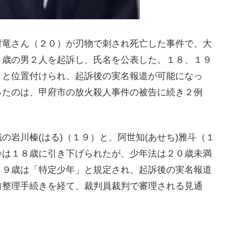
村竜さん（２０）が刃物で刺され死亡した事件で、大
９歳の男２人を起訴し、氏名を公表した。１８、１９
」と位置付けられ、起訴後の実名報道が可能になっ
ったのは、甲府市の放火殺人事件の被告に続き２例
岩川榛(はる)（１９）と、阿世知(あせち)雅斗（１
齢は１８歳に引き下げられたが、少年法は２０歳未満
１９歳は「特定少年」と規定され、起訴後の実名報道
前整理手続きを経て、裁判員裁判で審理される見通