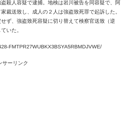
強盗殺人容疑で逮捕。地検は岩川被告を同容疑で、阿
て家裁送致し、成人の２人は強盗致死罪で起訴した。
定せず、強盗致死容疑に切り替えて検察官送致（逆
していた。
0220428-FMTPR27WUBKX3BSYA5RBMDJVWE/
ンサーリンク