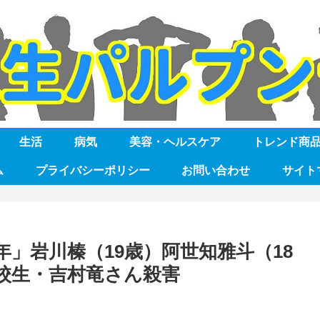
生活
病気
美容・ヘルスケア
トレンド商
ム
プライバシーポリシー
お問い合わせ
サイト
」岩川榛（19歳）阿世知雅斗（18
校生・吉村竜さん殺害