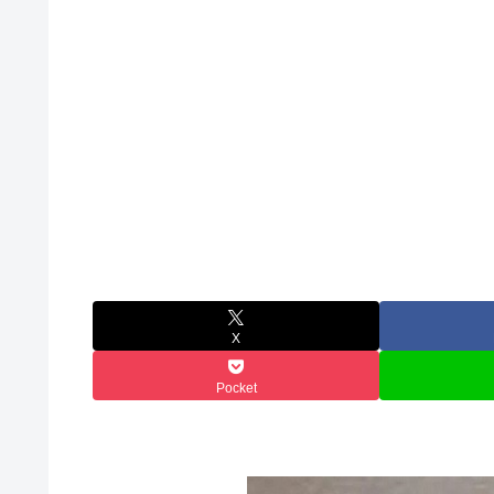
X
Pocket