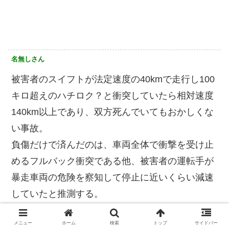
名無しさん
被害者のスイフトが法定速度の40kmで走行し100
キロ超えのハチロク？と衝突していたら相対速度
140km以上であり、双方死んでいてもおかしくな
い事故。
負傷だけで済んだのは、車両全体で衝撃を受け止
めるフルバック衝突である他、被害者の運転手が
暴走車両の危険を察知して停止に近いくらい減速
していたと推測する。
ただ25歳の加害者は無職であり、任意保険をかけ
メニュー
ホーム
検索
トップ
サイドバー
ていたのか、被害者への支払い能力があるのかど