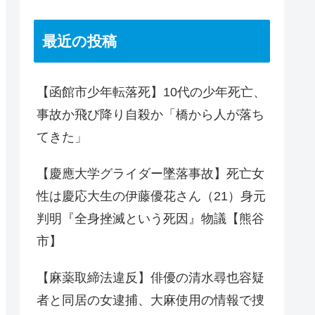
最近の投稿
【函館市少年転落死】10代の少年死亡、
事故か飛び降り自殺か「橋から人が落ち
てきた」
【慶應大学グライダー墜落事故】死亡女
性は慶応大生の伊藤優花さん（21）身元
判明『全身挫滅という死因』物議【熊谷
市】
【麻薬取締法違反】俳優の清水尋也容疑
者と同居の女逮捕、大麻使用の情報で捜