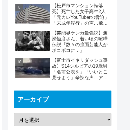
ん、死因は熱中症と断定
【松戸市マンション転落
死】死亡した女子高生2人
「元カレYouTuberの脅迫」
「未成年淫行」の声…飛び
降り自殺ライブ配信
【芸能界ケンカ最強説】渡
瀬恒彦さん、若い頃の喧嘩
伝説『数々の強面芸能人が
ボコボコに…』
【富士市イキリダッシュ事
故】S14シルビアの19歳男
「名前公表を」「いいとこ
見せよう」辛辣な声…アカ
ウント晒され批判の的に
アーカイブ