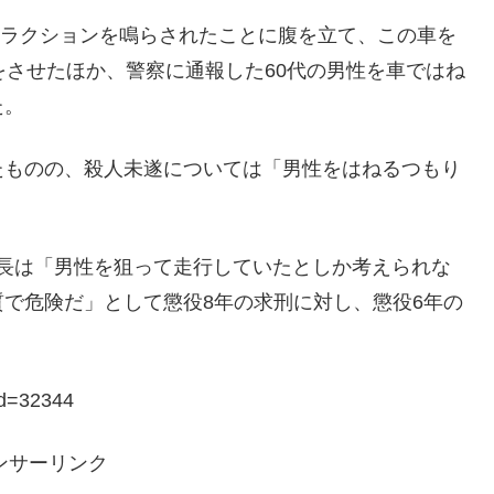
にクラクションを鳴らされたことに腹を立て、この車を
をさせたほか、警察に通報した60代の男性を車ではね
た。
たものの、殺人未遂については「男性をはねるつもり
裁判長は「男性を狙って走行していたとしか考えられな
で危険だ」として懲役8年の求刑に対し、懲役6年の
id=32344
ンサーリンク