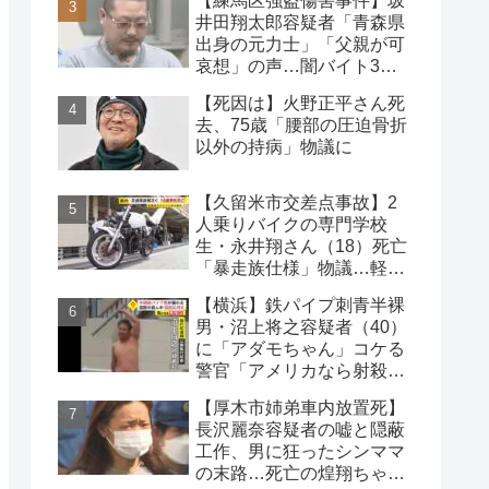
【練馬区強盗傷害事件】坂
論
井田翔太郎容疑者「青森県
出身の元力士」「父親が可
哀想」の声…闇バイト3人
目の逮捕者
【死因は】火野正平さん死
去、75歳「腰部の圧迫骨折
以外の持病」物議に
【久留米市交差点事故】2
人乗りバイクの専門学校
生・永井翔さん（18）死亡
「暴走族仕様」物議…軽自
動車と衝突
【横浜】鉄パイプ刺青半裸
男・沼上将之容疑者（40）
に「アダモちゃん」コケる
警官「アメリカなら射殺」
日本警察に疑問の声
【厚木市姉弟車内放置死】
長沢麗奈容疑者の嘘と隠蔽
工作、男に狂ったシンママ
の末路…死亡の煌翔ちゃ