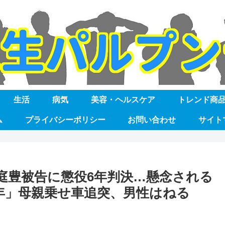
生活
病気
美容・ヘルスケア
トレンド商
ム
プライバシーポリシー
お問い合わせ
サイト
庭豊被告に懲役6年判決…懸念される
年」母親乗せ車追突、男性はねる