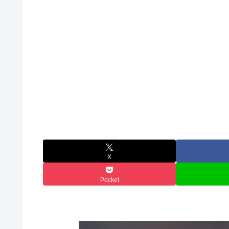
X
Pocket