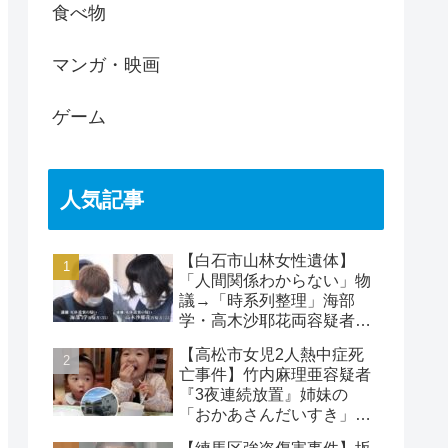
食べ物
マンガ・映画
ゲーム
人気記事
【白石市山林女性遺体】
「人間関係わからない」物
議→「時系列整理」海部
学・高木沙耶花両容疑者、
死亡の田中早苗さん…複雑
【高松市女児2人熱中症死
な事件
亡事件】竹内麻理亜容疑者
『3夜連続放置』姉妹の
「おかあさんだいすき」折
り紙メッセージに対する世