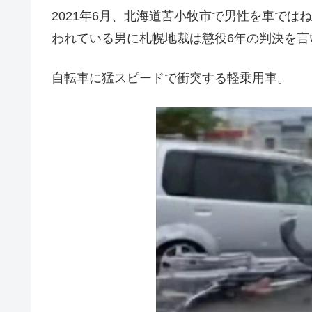
2021年6月、北海道苫小牧市で男性を車で
われている男に札幌地裁は懲役6年の判決を言
自転車に猛スピードで衝突する軽乗用車。