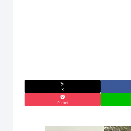
X
Pocket