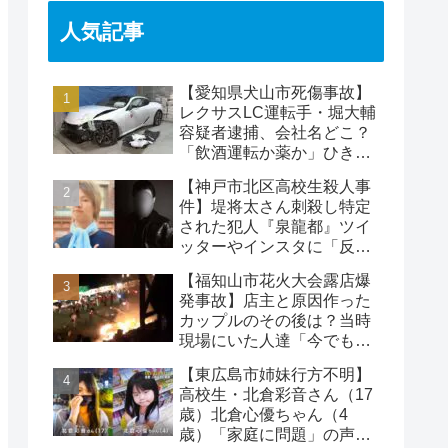
人気記事
【愛知県犬山市死傷事故】
レクサスLC運転手・堀大輔
容疑者逮捕、会社名どこ？
「飲酒運転か薬か」ひき逃
げで水野裕子さん死亡
【神戸市北区高校生殺人事
件】堤将太さん刺殺し特定
された犯人『泉龍都』ツイ
ッターやインスタに「反省
なし」名前や顔写真や職業
【福知山市花火大会露店爆
発事故】店主と原因作った
カップルのその後は？当時
現場にいた人達「今でも怖
い」
【東広島市姉妹行方不明】
高校生・北倉彩音さん（17
歳）北倉心優ちゃん（4
歳）「家庭に問題」の声…