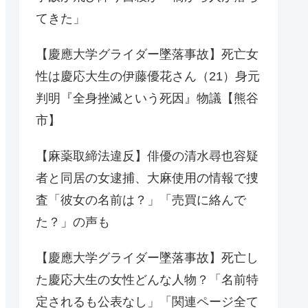
てきた」
【慶應大学グライダー墜落事故】死亡女
性は慶応大生の伊藤優花さん（21）身元
判明『全身挫滅という死因』物議【熊谷
市】
【麻薬取締法違反】俳優の清水尋也容疑
者と同居の女逮捕、大麻使用の情報で捜
査「彼女の名前は？」「売買に絡んで
た？」の声も
【慶應大学グライダー墜落事故】死亡し
た慶応大生の女性どんな人物？「名前特
定されるも公表なし」「関連ページ全て