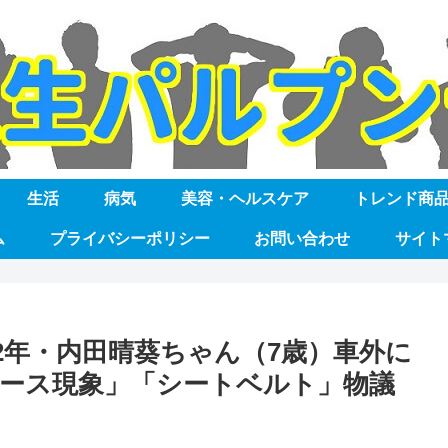
生活
病気
美容・ヘルスケア
トレンド商
ム
プライバシーポリシー
お問い合わせ
サイト
2年・内田晴葵ちゃん（7歳）車外に
ース現象」「シートベルト」物議