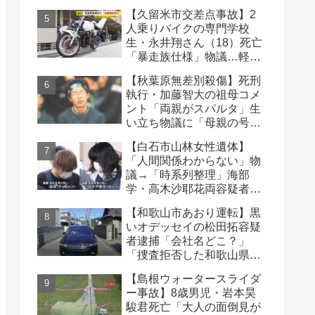
失踪か【顔写真公開】
【久留米市交差点事故】2
人乗りバイクの専門学校
生・永井翔さん（18）死亡
「暴走族仕様」物議…軽自
動車と衝突
【秋葉原無差別殺傷】死刑
執行・加藤智大の祖母コメ
ント「両親がスパルタ」生
い立ち物議に「母親の号泣
はパフォーマンス」の声も
【白石市山林女性遺体】
「人間関係わからない」物
議→「時系列整理」海部
学・高木沙耶花両容疑者、
死亡の田中早苗さん…複雑
【和歌山市あおり運転】黒
な事件
いオデッセイの松田拓容疑
者逮捕「会社名どこ？」
「捜査拒否した和歌山県
警」「小中学生にも煽り」
【島根ウォータースライダ
の声
ー事故】8歳男児・岩本昊
駿君死亡「大人の面倒見が