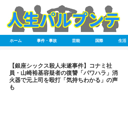
ホーム
事件・事故
芸能
国際
生活
【銀座シックス殺人未遂事件】コナミ社
員・山崎裕基容疑者の復讐「パワハラ」消
火器で元上司を殴打「気持ちわかる」の声
も