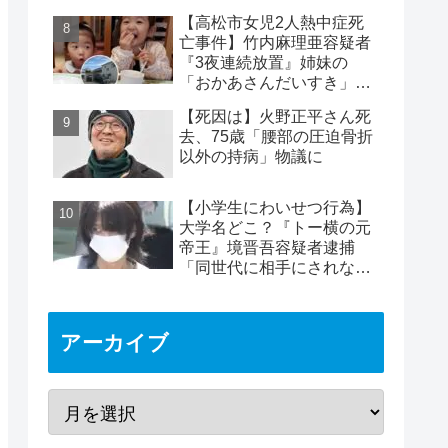
めは2時間40分と判明
【高松市女児2人熱中症死
亡事件】竹内麻理亜容疑者
『3夜連続放置』姉妹の
「おかあさんだいすき」折
り紙メッセージに対する世
【死因は】火野正平さん死
論
去、75歳「腰部の圧迫骨折
以外の持病」物議に
【小学生にわいせつ行為】
大学名どこ？『トー横の元
帝王』境晋吾容疑者逮捕
「同世代に相手にされない
ヤバイ奴」11歳女児被害
アーカイブ