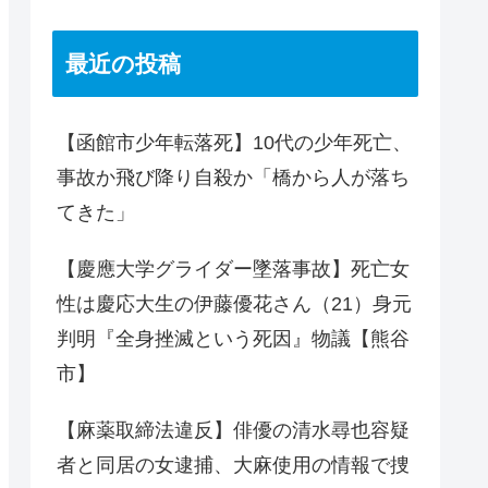
最近の投稿
【函館市少年転落死】10代の少年死亡、
事故か飛び降り自殺か「橋から人が落ち
てきた」
【慶應大学グライダー墜落事故】死亡女
性は慶応大生の伊藤優花さん（21）身元
判明『全身挫滅という死因』物議【熊谷
市】
【麻薬取締法違反】俳優の清水尋也容疑
者と同居の女逮捕、大麻使用の情報で捜