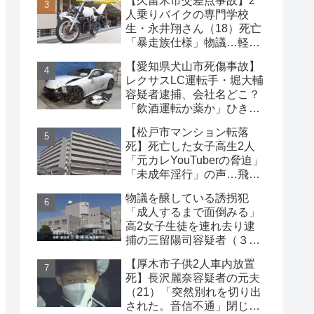
【久留米市交差点事故】2
な事件
人乗りバイクの専門学校
生・永井翔さん（18）死亡
「暴走族仕様」物議…軽自
動車と衝突
【愛知県犬山市死傷事故】
レクサスLC運転手・堀大輔
容疑者逮捕、会社名どこ？
「飲酒運転か薬か」ひき逃
げで水野裕子さん死亡
【松戸市マンション転落
死】死亡した女子高生2人
「元カレYouTuberの脅迫」
「未成年淫行」の声…飛び
降り自殺ライブ配信
物議を醸している誘拐犯
「成人するまで面倒みる」
高2女子生徒を連れ去り逮
捕の三留陽司容疑者（３
８）理解の声も【神奈川
【厚木市子供2人車内放置
県】
死】長沢麗奈容疑者の元夫
（21）「突然別れを切り出
された。音信不通」閉じ込