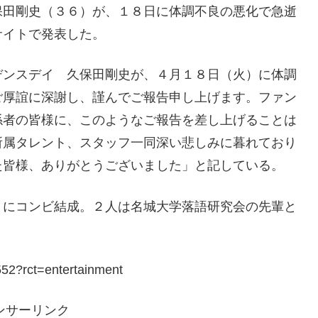
保田剛史（３６）が、１８日に体調不良の悪化で急逝
サイトで発表した。
デンスデイ 久保田剛史が、４月１８日（火）に体調
ご厚誼に深謝し、謹んでご報告申し上げます。ファン
係者の皆様に、このようなご報告を差し上げることは
所属タレント、スタッフ一同深い悲しみに暮れており
た皆様、ありがとうございました」と記している。
月にコンビ結成。２人は名城大学落語研究会の先輩と
52?rct=entertainment
ンサーリンク