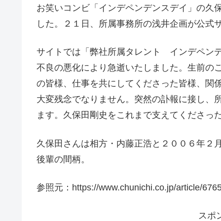
お笑いコンビ「インデペンデンスデイ」の久
した。２１日、所属事務所の浅井企画が公式
サイトでは「弊社所属タレント インデペン
不良の悪化により急逝いたしました。生前の
の皆様、仕事を共にしてくださった皆様、関
大変残念でなりません。突然の訃報に接し、
ます。久保田剛史をこれまで支えてくださっ
久保田さんは相方・内藤正浩と２００６年２
後輩の間柄。
参照元：https://www.chunichi.co.jp/article/6765
スポ