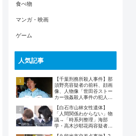
食べ物
マンガ・映画
ゲーム
人気記事
【千葉刑務所殺人事件】那
須野亮容疑者の前科、顔画
像、人物像「世田谷ストー
カー強姦殺人事件の犯人」
被害者の藤江彰受刑者と
【白石市山林女性遺体】
は？
「人間関係わからない」物
議→「時系列整理」海部
学・高木沙耶花両容疑者、
死亡の田中早苗さん…複雑