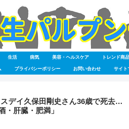
生活
病気
美容・ヘルスケア
トレンド商
ム
プライバシーポリシー
お問い合わせ
サイト
スデイ久保田剛史さん36歳で死去…
酒・肝臓・肥満」