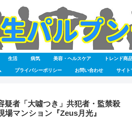
生活
病気
美容・ヘルスケア
トレンド商
ム
プライバシーポリシー
お問い合わせ
サイト
容疑者「大噓つき」共犯者・監禁殺
場マンション『Zeus月光』