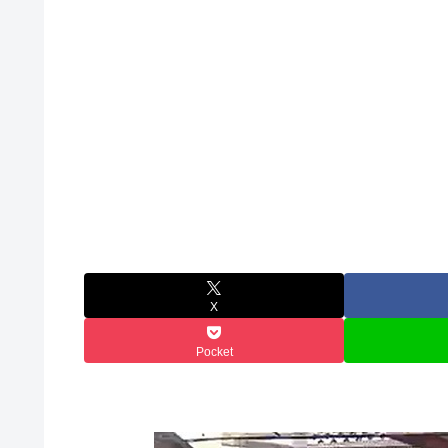
X
Pocket