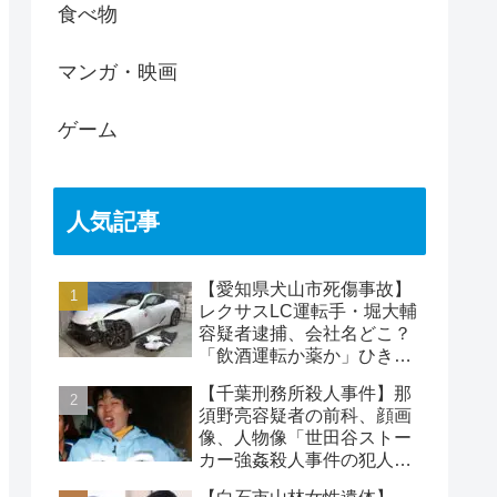
食べ物
マンガ・映画
ゲーム
人気記事
【愛知県犬山市死傷事故】
レクサスLC運転手・堀大輔
容疑者逮捕、会社名どこ？
「飲酒運転か薬か」ひき逃
げで水野裕子さん死亡
【千葉刑務所殺人事件】那
須野亮容疑者の前科、顔画
像、人物像「世田谷ストー
カー強姦殺人事件の犯人」
被害者の藤江彰受刑者と