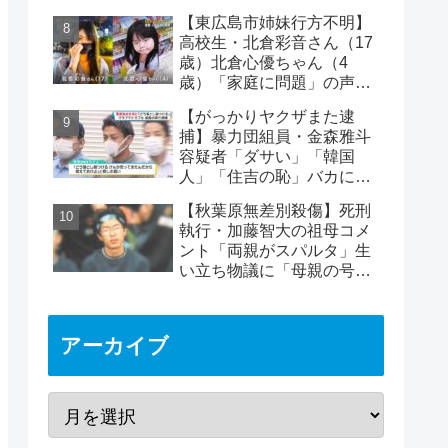
り付けられケガ
【東広島市姉妹行方不明】
高校生・北倉彩音さん（17
歳）北倉心優ちゃん（4
歳）「家庭に問題」の声…
失踪か【顔写真公開】
【がっかりヤクザまた逮
捕】暴力団組員・金森雅斗
容疑者「ダサい」「韓国
人」「住吉の恥」バカにさ
れる…警備会社社長を脅迫
【秋葉原無差別殺傷】死刑
執行・加藤智大の祖母コメ
ント「両親がスパルタ」生
い立ち物議に「母親の号泣
はパフォーマンス」の声も
アーカイブ