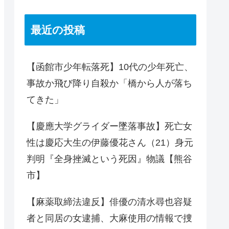
最近の投稿
【函館市少年転落死】10代の少年死亡、
事故か飛び降り自殺か「橋から人が落ち
てきた」
【慶應大学グライダー墜落事故】死亡女
性は慶応大生の伊藤優花さん（21）身元
判明『全身挫滅という死因』物議【熊谷
市】
【麻薬取締法違反】俳優の清水尋也容疑
者と同居の女逮捕、大麻使用の情報で捜