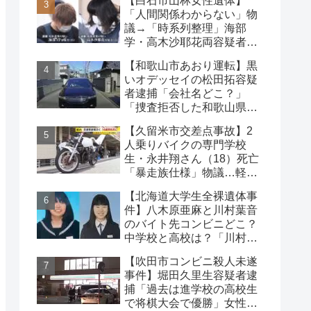
【白石市山林女性遺体】
は？
「人間関係わからない」物
議→「時系列整理」海部
学・高木沙耶花両容疑者、
死亡の田中早苗さん…複雑
【和歌山市あおり運転】黒
な事件
いオデッセイの松田拓容疑
者逮捕「会社名どこ？」
「捜査拒否した和歌山県
警」「小中学生にも煽り」
【久留米市交差点事故】2
の声
人乗りバイクの専門学校
生・永井翔さん（18）死亡
「暴走族仕様」物議…軽自
動車と衝突
【北海道大学生全裸遺体事
件】八木原亜麻と川村葉音
のバイト先コンビニどこ？
中学校と高校は？「川村の
インスタに逮捕された彼
【吹田市コンビニ殺人未遂
氏」の声も
事件】堀田久里生容疑者逮
捕「過去は進学校の高校生
で将棋大会で優勝」女性切