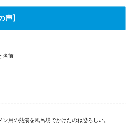
の声】
と名前
メン用の熱湯を風呂場でかけたのね恐ろしい。