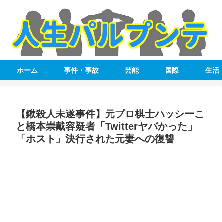
ホーム
事件・事故
芸能
国際
生活
【鍬殺人未遂事件】元プロ棋士ハッシーこ
と橋本崇戴容疑者「Twitterヤバかった」
「ホスト」決行された元妻への復讐