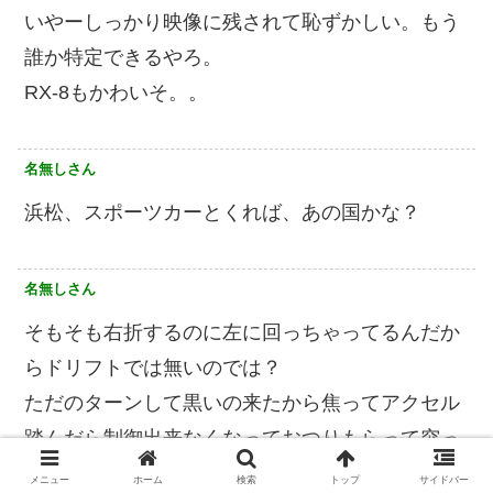
いやーしっかり映像に残されて恥ずかしい。もう
誰か特定できるやろ。
RX-8もかわいそ。。
名無しさん
浜松、スポーツカーとくれば、あの国かな？
名無しさん
そもそも右折するのに左に回っちゃってるんだか
らドリフトでは無いのでは？
ただのターンして黒いの来たから焦ってアクセル
踏んだら制御出来なくなっておつりもらって突っ
込んだ。カッコ悪い
メニュー
ホーム
検索
トップ
サイドバー