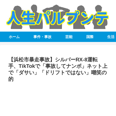
ホーム
事件・事故
芸能
国際
生活
【浜松市暴走事故】シルバーRX-8運転
手、TikTokで「事故してナンボ」ネット上
で「ダサい」「ドリフトではない」嘲笑の
的