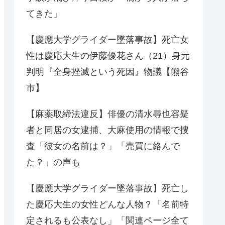
てきた」
【慶應大学グライダー墜落事故】死亡女
性は慶応大生の伊藤優花さん（21）身元
判明『全身挫滅という死因』物議【熊谷
市】
【麻薬取締法違反】俳優の清水尋也容疑
者と同居の女逮捕、大麻使用の情報で捜
査「彼女の名前は？」「売買に絡んで
た？」の声も
【慶應大学グライダー墜落事故】死亡し
た慶応大生の女性どんな人物？「名前特
定されるも公表なし」「関連ページ全て