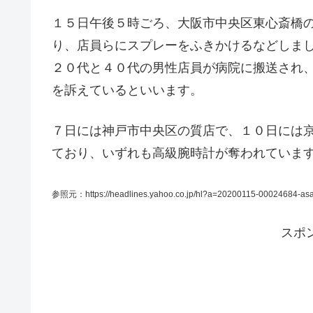
１５日午後５時ごろ、大阪市中央区東心斎橋
り、店員らにスプレーをふきかけるなどしま
２０代と４０代の男性店員が病院に搬送され
を訴えているといいます。
７日には神戸市中央区の質店で、１０日には
ており、いずれも高級腕時計が奪われていま
参照元：https://headlines.yahoo.co.jp/hl?a=20200115-00024684-asa
スポ