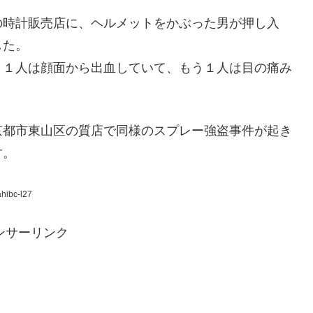
の時計販売店に、ヘルメットをかぶった男が押し入
した。
、１人は顔面から出血していて、もう１人は目の痛み
京都市東山区の質店で同様のスプレー強盗事件が起き
す。
hibc-l27
ンサーリンク