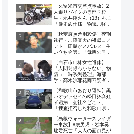
失踪か【顔写真公開】
【久留米市交差点事故】2
人乗りバイクの専門学校
生・永井翔さん（18）死亡
「暴走族仕様」物議…軽自
動車と衝突
【秋葉原無差別殺傷】死刑
執行・加藤智大の祖母コメ
ント「両親がスパルタ」生
い立ち物議に「母親の号泣
はパフォーマンス」の声も
【白石市山林女性遺体】
「人間関係わからない」物
議→「時系列整理」海部
学・高木沙耶花両容疑者、
死亡の田中早苗さん…複雑
【和歌山市あおり運転】黒
な事件
いオデッセイの松田拓容疑
者逮捕「会社名どこ？」
「捜査拒否した和歌山県
警」「小中学生にも煽り」
【島根ウォータースライダ
の声
ー事故】8歳男児・岩本昊
駿君死亡「大人の面倒見が