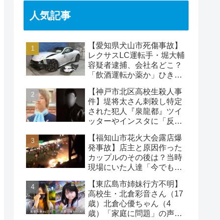
人気記事
【愛知県犬山市死傷事故】
レクサスLC運転手・堀大輔
容疑者逮捕、会社名どこ？
「飲酒運転か薬か」ひき逃
げで水野裕子さん死亡
【神戸市北区高校生殺人事
件】堤将太さん刺殺し特定
された犯人『泉龍都』ツイ
ッターやインスタに「反省
なし」名前や顔写真や職業
【福知山市花火大会露店爆
発事故】店主と原因作った
カップルのその後は？当時
現場にいた人達「今でも怖
い」
【東広島市姉妹行方不明】
高校生・北倉彩音さん（17
歳）北倉心優ちゃん（4
歳）「家庭に問題」の声…