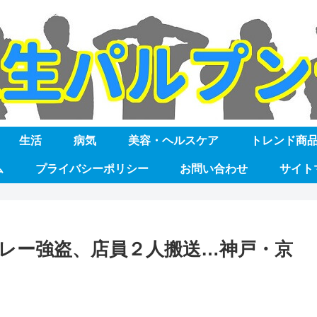
生活
病気
美容・ヘルスケア
トレンド商
ム
プライバシーポリシー
お問い合わせ
サイト
レー強盗、店員２人搬送…神戸・京