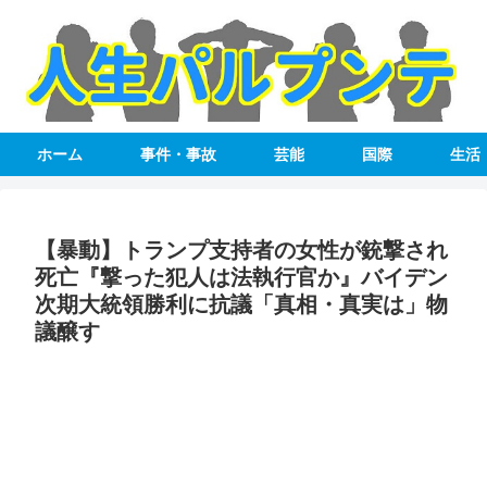
ホーム
事件・事故
芸能
国際
生活
【暴動】トランプ支持者の女性が銃撃され
死亡『撃った犯人は法執行官か』バイデン
次期大統領勝利に抗議「真相・真実は」物
議醸す