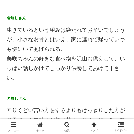
名無しさん
生きているという望みは絶たれてお辛いでしょう
が、小さなお骨とはいえ、家に連れて帰っていつ
も傍にいてあげられる。
美咲ちゃんの好きな食べ物を沢山お供えして、い
っぱい話しかけてしっかり供養してあげて下さ
い。
名無しさん
回りくどい言い方をするよりもはっきりした方が
お母さんも気持ちが切り替えられるんじゃないで
すか？ 私も子供が失踪したら気が狂う しかも
メニュー
ホーム
検索
トップ
サイドバー