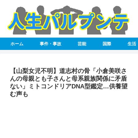
ホーム
事件・事故
芸能
国際
生活
【山梨女児不明】道志村の骨「小倉美咲さ
んの母親とも子さんと母系親族関係に矛盾
ない」ミトコンドリアDNA型鑑定…供養望
む声も