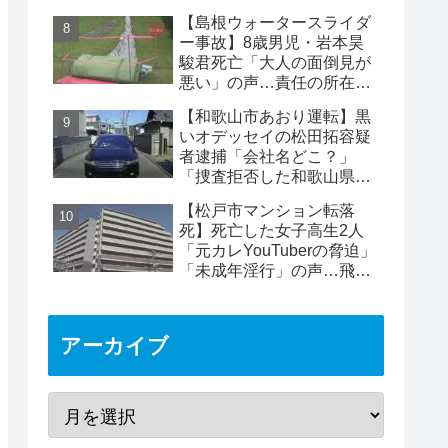
はパフォーマンス」の声も
【島根ウォータースライダ
ー事故】8歳男児・岩本昊
駿君死亡「大人の面倒見が
悪い」の声…責任の所在
は？邑南町・瑞穂ハイラン
【和歌山市あおり運転】黒
ド
いオデッセイの松田拓容疑
者逮捕「会社名どこ？」
「捜査拒否した和歌山県
警」「小中学生にも煽り」
【松戸市マンション転落
の声
死】死亡した女子高生2人
「元カレYouTuberの脅迫」
「未成年淫行」の声…飛び
降り自殺ライブ配信
アーカイブ