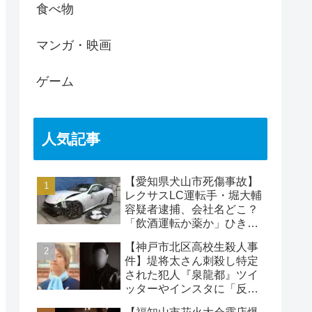
食べ物
マンガ・映画
ゲーム
人気記事
【愛知県犬山市死傷事故】
レクサスLC運転手・堀大輔
容疑者逮捕、会社名どこ？
「飲酒運転か薬か」ひき逃
げで水野裕子さん死亡
【神戸市北区高校生殺人事
件】堤将太さん刺殺し特定
された犯人『泉龍都』ツイ
ッターやインスタに「反省
なし」名前や顔写真や職業