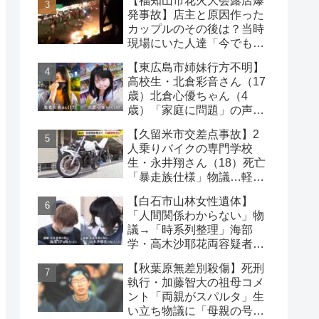
【福知山市花火大会露店爆
発事故】店主と原因作った
カップルのその後は？当時
現場にいた人達「今でも怖
い」
【東広島市姉妹行方不明】
高校生・北倉彩音さん（17
歳）北倉心優ちゃん（4
歳）「家庭に問題」の声…
失踪か【顔写真公開】
【久留米市交差点事故】2
人乗りバイクの専門学校
生・永井翔さん（18）死亡
「暴走族仕様」物議…軽自
動車と衝突
【白石市山林女性遺体】
「人間関係わからない」物
議→「時系列整理」海部
学・高木沙耶花両容疑者、
死亡の田中早苗さん…複雑
【秋葉原無差別殺傷】死刑
な事件
執行・加藤智大の祖母コメ
ント「両親がスパルタ」生
い立ち物議に「母親の号泣