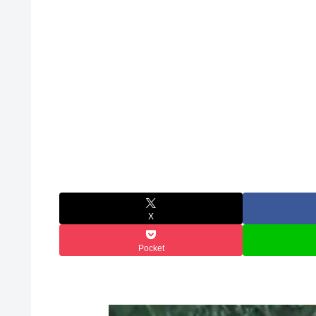
X
Pocket