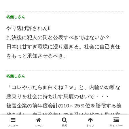
名無しさん
やり逃げ許されん!!
判決後に犯人の氏名公表すべきではないか？
日本は甘すぎ環境に浸り過ぎる。社会に自己責任
をもっと承知させるべき。
名無しさん
「コレやったら面白くね？ｗ」と、内輪の幼稚な
悪乗りを社会に持ち出す馬鹿のせいで・・・
被害企業の前年度会計の10～25％位を賠償する義
務を科し、自己破産無しで直系は何代でも取り立
て続ければ良い。
メニュー
ホーム
検索
トップ
サイドバー